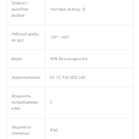
Тревога с
выходом/
1вх/1вых, (в мод. -S)
входом:
Рабочий градус,
-30°-- +60°
по Цел:
Влага:
95% без конденсата
Энергопитание:
DC 12; PoE (802.3af)
Мощность
потребляемая,
5
в Вт:
Защита со
IP66
степенью: