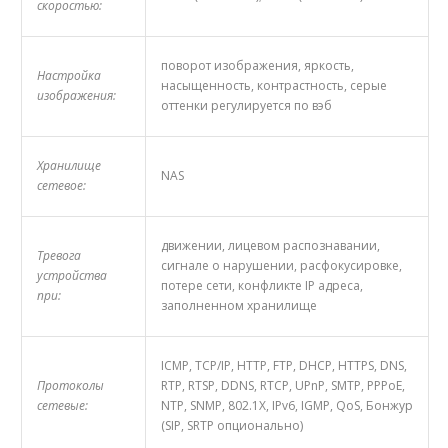
скоростью:
поворот изображения, яркость,
Настройка
насыщенность, контрастность, серые
изображения:
оттенки регулируется по вэб
Хранилище
NAS
сетевое:
движении, лицевом распознавании,
Тревога
сигнале о нарушении, расфокусировке,
устройства
потере сети, конфликте IP адреса,
при:
заполненном хранилище
ICMP, TCP/IP, HTTP, FTP, DHCP, HTTPS, DNS,
Протоколы
RTP, RTSP, DDNS, RTCP, UPnP, SMTP, PPPoE,
сетевые:
NTP, SNMP, 802.1X, IPv6, IGMP, QoS, Бонжур
(SIP, SRTP oпционально)