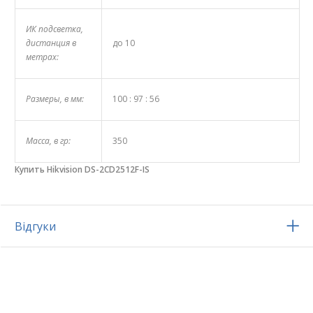
ИК подсветка,
дистанция в
до 10
метрах:
Размеры, в мм:
100 : 97 : 56
Масса, в гр:
350
Купить Hikvision DS-2CD2512F-IS
Відгуки