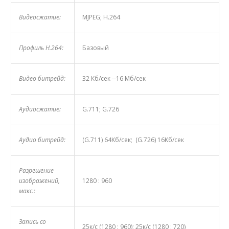
Видеосжатие:
MJPEG; H.264
Профиль H.264:
Базовый
Видео битрейд:
32 Кб/сек --16 Mб/сек
Аудиосжатие:
G.711; G.726
Аудио битрейд:
(G.711) 64Kб/сек; (G.726) 16Kб/сек
Разрешение
изображений,
1280 : 960
макс.:
Запись со
25к/с (1280 : 960); 25к/с (1280 : 720)