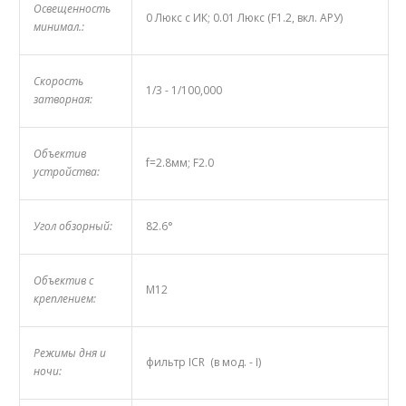
Освещенность
0 Люкс с ИК; 0.01 Люкс (F1.2, вкл. АРУ)
минимал.:
Скорость
1/3 - 1/100,000
затворная:
Объектив
f=2.8мм; F2.0
устройства:
Угол обзорный:
82.6°
Объектив с
M12
креплением:
Режимы дня и
фильтр ICR (в мод. - I)
ночи: