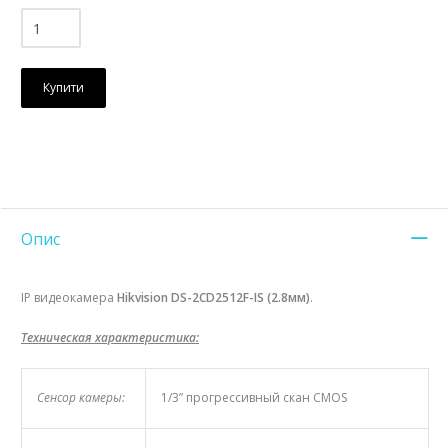
Купити
Опис
IP видеокамера
Hikvision DS-2CD2512F-IS (2.8мм)
.
Техническая характеристика:
Сенсор камеры:
1/3” прогрессивный скан CMOS