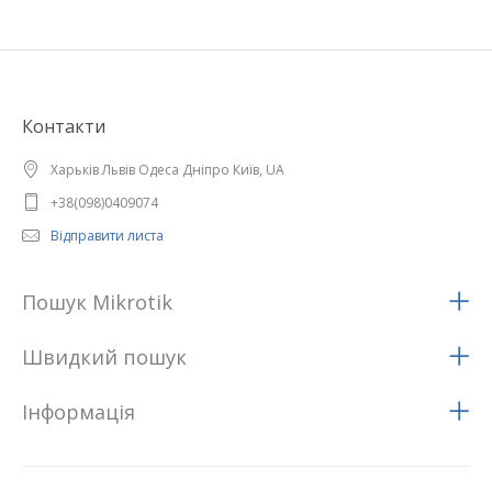
Контакти
Харьків Львів Одеса Дніпро Київ, UA
+38(098)0409074
Відправити листа
Пошук Mikrotik
Швидкий пошук
Iнформацiя