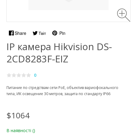
Share
Твіт
Pin
IP камера Hikvision DS-
2CD8283F-EIZ
0
Питание по стредствам сети РоЕ, объектив вариофокального
типа, ИК освещение 30 метров, защита по стандарту IP66
$1064
В наявності
()