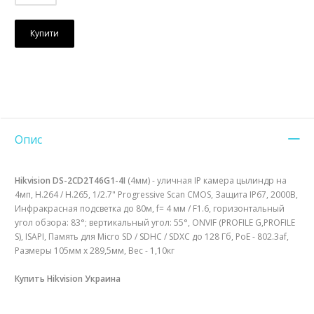
Купити
Опис
Hikvision DS-2CD2T46G1-4I
(4мм) - уличная IP камера цылиндр на
4мп, H.264 / Н.265, 1/2.7" Progressive Scan CMOS, Защита IP67, 2000В,
Инфракрасная подсветка до 80м, f= 4 мм / F1.6, горизонтальный
угол обзора: 83°; вертикальный угол: 55°, ONVIF (PROFILE G,PROFILE
S), ISAPI, Память для Micro SD / SDHC / SDXC до 128 Гб, PoE - 802.3af,
Размеры 105мм х 289,5мм, Вес - 1,10кг
Купить Hikvision Украина