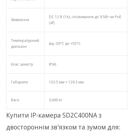
DC 12 В (1А), споживання до 9.5Вт чи PoE
Живлення
(af)
Температурний
від -30°C до +55°C
діапазон
Клас захисту
IP66
Габарити
153.5 мм × 129.3 мм
Вага
0,660 кг
Купити IP-камера SD2C400NA з
двостороннім зв'язком та зумом для: