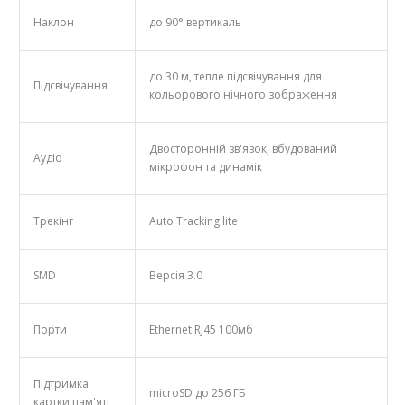
Наклон
до 90° вертикаль
до 30 м, тепле підсвічування для
Підсвічування
кольорового нічного зображення
Двосторонній зв'язок, вбудований
Аудіо
мікрофон та динамік
Трекінг
Auto Tracking lite
SMD
Версія 3.0
Порти
Ethernet RJ45 100мб
Підтримка
microSD до 256 ГБ
картки пам'яті