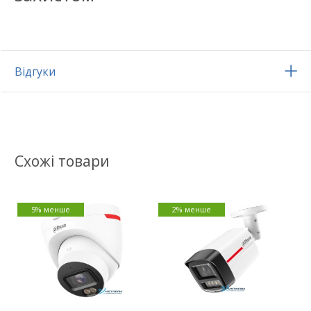
Відгуки
Схожі товари
5% менше
2% менше