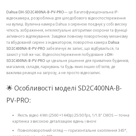
Dahua DH-SD2C400NA-B-PV-PRO
— це багатофункціональна IP-
відеокамера, розроблена для цілодобового відеоспостереження
на вулиці. Вулична камера Dahua з сиреною поєднує у собі високу
чіткість зображення, інтелектуальні алгоритми охорони та функції
активного відлякування. Завдяки повному поворотному механізму
та вбудованій сирені з індикатором, поворотна камера
Dahua
SD2C400NA-B-PV-PRO
забезпечує як запис, що відбувається, та
захист у той же час. Відеоспостереження побудоване з
DH-
SD2C400NA-B-PV-PRO
це ідеальне рішення для приватних будинків,
магазинів, складів, паркувань та будь-яких інших об'єктів, де
важлива реакція на загрозу, а не просто відеозапис.
🌟 Особливості моделі SD2C400NA-B-
PV-PRO:
Якість відео 4 Мп (2560 ×1440p) 25/30 fps, 1/1.8" CMOS — точна
картинка з високою деталізацією вдень і вночі
Повноповоротний огляд — горизонтальне охоплення 345°,