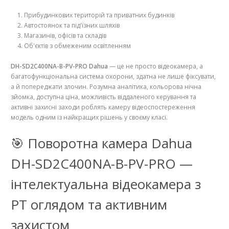
Прибудинкових територій та приватних будинків
Автостоянок та під'їзних шляхів
Магазинів, офісів та складів
Об'єктів з обмеженим освітленням
DH-SD2C400NA-B-PV-PRO Dahua
— це не просто відеокамера, а
багатофункціональна система охорони, здатна не лише фіксувати,
а й попереджати злочин. Розумна аналітика, кольорова нічна
зйомка, доступна ціна, можливість віддаленого керування та
активні захисні заходи роблять камеру відеоспостереження
модель одним із найкращих рішень у своєму класі.
🎯 Поворотна камера Dahua
DH-SD2C400NA-B-PV-PRO —
інтелектуальна відеокамера з
PT оглядом та активним
захистом