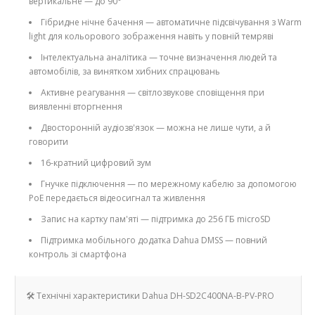
вертикальне — до 90°
Гібридне нічне бачення — автоматичне підсвічування з Warm
light для кольорового зображення навіть у повній темряві
Інтелектуальна аналітика — точне визначення людей та
автомобілів, за винятком хибних спрацювань
Активне реагування — світлозвукове сповіщення при
виявленні вторгнення
Двосторонній аудіозв'язок — можна не лише чути, а й
говорити
16-кратний цифровий зум
Гнучке підключення — по мережному кабелю за допомогою
PoE передається відеосигнал та живлення
Запис на картку пам'яті — підтримка до 256 ГБ microSD
Підтримка мобільного додатка Dahua DMSS — повний
контроль зі смартфона
🛠️ Технічні характеристики Dahua DH-SD2C400NA-B-PV-PRO