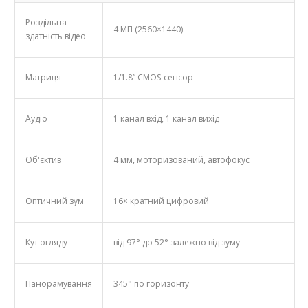
Роздільна
4 МП (2560×1440)
здатність відео
Матриця
1/1.8” CMOS-сенсор
Аудіо
1 канал вхід, 1 канал вихід
Об'єктив
4 мм, моторизований, автофокус
Оптичний зум
16× кратний цифровий
Кут огляду
від 97° до 52° залежно від зуму
Панорамування
345° по горизонту