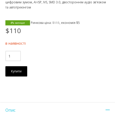
цифровим зумом, AI-ISP, IVS, SMD 3.0, двостороннім аудіо зв'язком
та автотрекінгом
Ринкова ціна:
$115
, економія
$5
4% менше
$110
в наявності
Купити
Опис