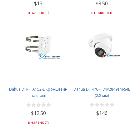
$13
$8.50
в наявності
в наявності
Dahua DH-PFA152-E Кронштейн
Dahua DH-IPC-HDW2849TM-S-IL
на стовп
(2.8 мм)
$12.50
$146
в наявності