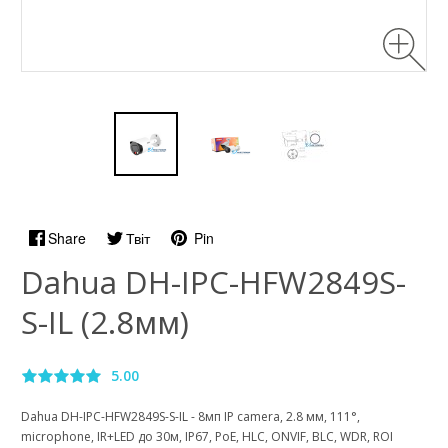
Share
Твіт
Pin
Dahua DH-IPC-HFW2849S-
S-IL (2.8мм)
5.00
Dahua DH-IPC-HFW2849S-S-IL - 8мп IP camera, 2.8 мм, 111°,
microphone, IR+LED до 30м, IP67, PoE, HLC, ONVIF, BLC, WDR, ROI