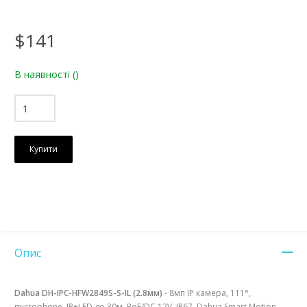
$141
В наявності
()
Купити
Опис
Dahua DH-IPC-HFW2849S-S-IL (2.8мм)
- 8мп IP камера, 111°,
microphone, IR+LED до 30м, PoE/DC 12V, IP67, Dahua Smart Motion