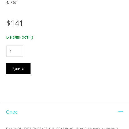
4, IP67
$141
В наявності
()
Купити
Опис
Dahua DH-IPC-HFW2849S-S-IL-BE (2.8мм)
- 8мп IP камера, горизонт