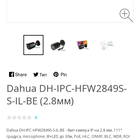
Share
Твіт
Pin
Dahua DH-IPC-HFW2849S-
S-IL-BE (2.8мм)
0
Dahua DH-IPC-HFW2849S-S-IL-BE - 8мп камера IP на 2.8 мм, 111°
градуса, microphone, IR+LED до 30м, PoE, HLC, ONVIF, BLC, WDR, ROI