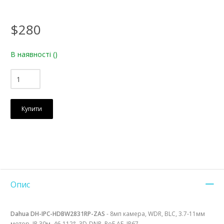
$280
В наявності
()
Купити
Опис
Dahua DH-IPC-HDBW2831RP-ZAS
- 8мп камера, WDR, BLC, 3.7-11мм
мотор, IR 30м, 46-112°, 3D-DNR, PoE AF, IP67