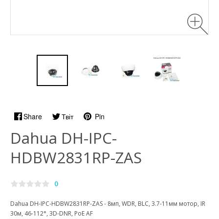
Share
Твіт
Pin
Dahua DH-IPC-
HDBW2831RP-ZAS
0
Dahua DH-IPC-HDBW2831RP-ZAS - 8мп, WDR, BLC, 3.7-11мм мотор, IR
30м, 46-112°, 3D-DNR, PoE AF