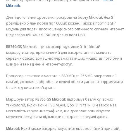
Mikrotik
.
Для підключення дротових пристроїв на борту
Mikrotik Hex S
розміщено 5 лан портів по 1000мб кожен. Також є порт під SFP
модуль для подачі високошвидкісного оптичного сигналу інтернет.
Під резервний канал 3/4G виділено порт USB.
RB760iGS Mikrotik
- це високопродуктивний гігабітний
маршрутизатор, призначений для використання в малих та
середніх офісах, домашніх мережах та інших місцях, де потрібний
швидкий та надійний інтернет-доступ.
Процесор з тактовою частотою 880 МГц та 256 МБ оперативної
пам'яті, дозволять обробляти великі обсяги даних та підтримувати
безліч одночасних з'єднань.
Маршрутизатор
RB760iGS Mikrotik
підтримує безліч сучасних
технологій, включаючи IPv6, VLAN, QoS, VPN та ін. Він також має
можливість керування трафіком, що дозволяє оптимізувати
мережеві ресурси та підвищити швидкість передачі даних.
Mikrotik Hex S
може використовуватися як самостійний пристрій,