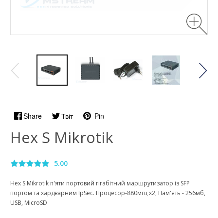
Share
Твіт
Pin
Hex S Mikrotik
5.00
Hex S Mikrotik п'яти портовий гігабітний маршрутизатор із SFP
портом та хардварним IpSec. Процесор-880мгц х2, Пам'ять - 256мб,
USB, MicroSD