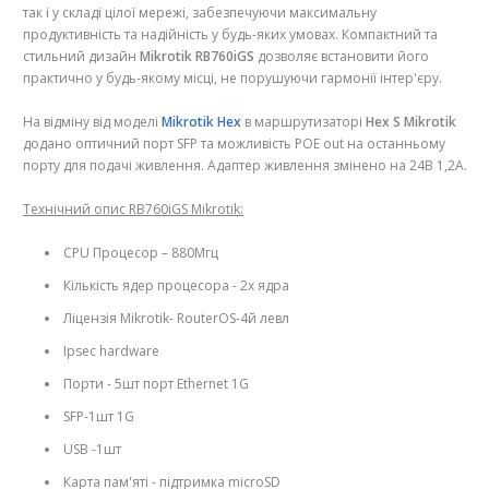
так і у складі цілої мережі, забезпечуючи максимальну
продуктивність та надійність у будь-яких умовах. Компактний та
стильний дизайн
Mikrotik RB760iGS
дозволяє встановити його
практично у будь-якому місці, не порушуючи гармонії інтер'єру.
На відміну від моделі
Mikrotik Hex
в маршрутизаторі
Hex S Mikrotik
додано оптичний порт SFP та можливість POE out на останньому
порту для подачі живлення. Адаптер живлення змінено на 24В 1,2А.
Технічний опис RB760iGS Mikrotik:
CPU Процесор – 880Мгц
Кількість ядер процесора - 2х ядра
Ліцензія Mikrotik- RouterOS-4й левл
Ipsec hardware
Порти - 5шт порт Ethernet 1G
SFP-1шт 1G
USB -1шт
Карта пам'яті - підтримка microSD