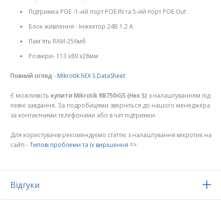
Підтримка POE -1-ий порт POE IN та 5-ий порт POE Out
Блок живлення - Інжектор 24В 1.2 А
Пам'ять RAM-256мб
Розміри- 113 х89 х28мм
Повний огляд
-
Mikrotik hEX S DataSheet
Є можливість
купити Mikrotik RB750iGS (Hex S)
з налаштуванням під
певні завдання. За подробицями зверніться до нашого менеджера
за контактними телефонами або в чат підтримки.
Для користувачів рекомендуємо статтю з налаштування мікротик на
сайті -
Типові проблеми та їх вирішення =>
Відгуки