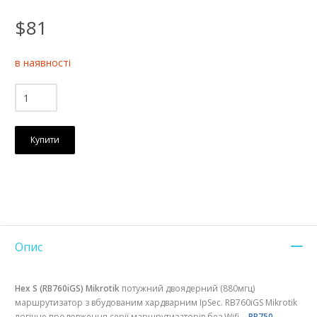
$81
в наявності
Купити
Опис
Hex S (RB760iGS) Mikrotik
потужний двоядерний (880мгц)
маршрутизатор з вбудованим хардварним IpSec. RB760iGS Mikrotik
логічне продовження серії маршрутизаторів без Wifi -
RB750