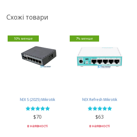
Схожі товари
10% менше
7% менше
hEX S (2025) Mikrotik
hEX Refresh Mikrotik
$70
$63
в наявності
в наявності