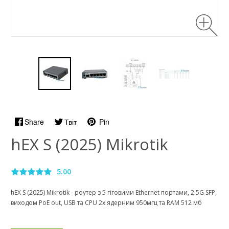
Share
Твіт
Pin
hEX S (2025) Mikrotik
5.00
hEX S (2025) Mikrotik - роутер з 5 гіговими Ethernet портами, 2.5G SFP,
виходом PoE out, USB та CPU 2х ядерним 950мгц та RAM 512 мб