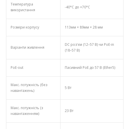
Температура
-40°C до +70°C
використання
Розміри корпусу
113мм × 89мм × 28 мм
DC роз'єм (12–57 В) чи PoE-in
Варіанти живлення
(18–57 В)
PoE-out
Пасивний PoE до 57 В (Ether5)
Макс. потужність (без
5 Вт
навантажень)
Макс. потужність (з
23 Вт
навантаженням)