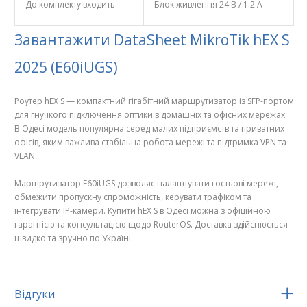
До комплекту входить
Блок живлення 24 В / 1.2 А
Завантажити DataSheet MikroTik hEX S
2025 (E60iUGS)
Роутер hEX S — компактний гігабітний маршрутизатор із SFP-портом
для гнучкого підключення оптики в домашніх та офісних мережах.
В Одесі модель популярна серед малих підприємств та приватних
офісів, яким важлива стабільна робота мережі та підтримка VPN та
VLAN.
Маршрутизатор E60iUGS дозволяє налаштувати гостьові мережі,
обмежити пропускну спроможність, керувати трафіком та
інтегрувати IP-камери. Купити hEX S в Одесі можна з офіційною
гарантією та консультацією щодо RouterOS. Доставка здійснюється
швидко та зручно по Україні.
Відгуки