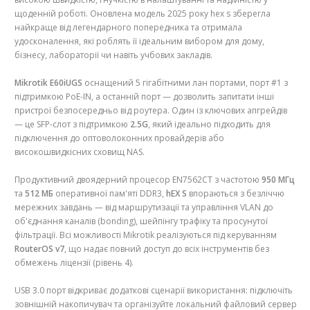
щоденній роботі. Оновлена ​​модель 2025 року hex s зберегла
найкраще від легендарного попередника та отримала
удосконалення, які роблять її ідеальним вибором для дому,
бізнесу, лабораторії чи навіть учбових закладів.
Mikrotik E60iUGS
оснащений 5 гігабітними лан портами, порт #1 з
підтримкою PoE-IN, а останній порт — дозволить запитати інші
пристрої безпосередньо від роутера. Один із ключових апгрейдів
— це SFP-слот з підтримкою
2.5G
, який ідеально підходить для
підключення до оптоволоконних провайдерів або
високошвидкісних сховищ NAS.
Продуктивний двоядерний процесор EN7562CT з частотою
950 МГц
та
512 МБ
оперативної пам'яті DDR3,
hEX S
впораються з безліччю
мережних завдань — від маршрутизації та управління VLAN до
об'єднання каналів (bonding), шейпінгу трафіку та просунутої
фільтрації. Всі можливості Mikrotik реалізуються під керуванням
RouterOS v7
, що надає повний доступ до всіх інструментів без
обмежень ліцензії (рівень 4).
USB 3.0 порт відкриває додаткові сценарії використання: підключіть
зовнішній накопичувач та організуйте локальний файловий сервер