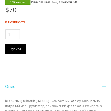
Ринкова ціна:
$78
, економія
$8
10% менше
$70
в наявності
Купити
Опис
hEX S (2025) Mikrotik (E60iUGS)
- компактний, але функціонально
потужний маршрутизатор, призначений для локальних мереж з
високою швидкістю, гнучкістю в налаштуванні та надійністю у