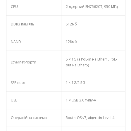
CPU
2-ядерний EN7562CT, 950 MГц
DDR3 пам'ять
512мб
NAND
128мб
5 × 1G (з PoE-in на Ether1, PoE-
Ethernet-порти
out на Ether5)
SFP порт
1 × 1G/2.5G
USB
1 × USB 3.0 типу-A
Операційна система
RouterOS v7, ліцензія Level 4