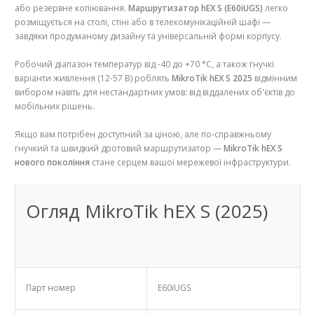
або резервне копіювання.
Маршрутизатор hEX S (E60iUGS)
легко
розміщується на столі, стіні або в телекомунікаційній шафі —
завдяки продуманому дизайну та універсальній формі корпусу.
Робочий діапазон температур від -40 до +70 °C, а також гнучкі
варіанти живлення (12-57 В) роблять
MikroTik hEX S 2025
відмінним
вибором навіть для нестандартних умов: від віддалених об'єктів до
мобільних рішень.
Якщо вам потрібен доступний за ціною, але по-справжньому
гнучкий та швидкий дротовий маршрутизатор —
MikroTik hEX S
нового покоління
стане серцем вашої мережевої інфраструктури.
Огляд MikroTik hEX S (2025)
Парт номер
E60iUGS