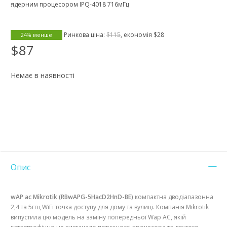
ядерним процесором IPQ-4018 716мГц
Ринкова ціна:
$115
, економія
$28
24% менше
$87
Немає в наявності
Опис
wAP ac Mikrotik (RBwAPG-5HacD2HnD-BE)
компактна дводіапазонна
2,4 та 5ггц WiFi точка доступу для дому та вулиці. Компанія Mikrotik
випустила цю модель на заміну попередньої Wap AC, якій