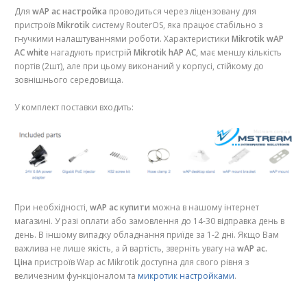
Для
wAP ac настройка
проводиться через ліцензовану для
пристроїв
Mikrotik
систему RouterOS, яка працює стабільно з
гнучкими налаштуваннями роботи. Характеристики
Mikrotik wAP
AC white
нагадують пристрій
Mikrotik hAP AC
, має меншу кількість
портів (2шт), але при цьому виконаний у корпусі, стійкому до
зовнішнього середовища.
У комплект поставки входить:
При необхідності,
wAP ac купити
можна в нашому інтернет
магазині. У разі оплати або замовлення до 14-30 відправка день в
день. В іншому випадку обладнання приїде за 1-2 дні. Якщо Вам
важлива не лише якість, а й вартість, зверніть увагу на
wAP ac.
Ціна
пристроїв Wap ac Mikrotik доступна для свого рівня з
величезним функціоналом та
микротик настройками
.