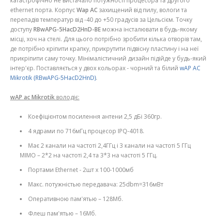
катастрофічно не вистачало потужності процесора та другого
ethernet порта. Корпус
Wap AC
захищений від пилу, вологи та
перепадів температур від -40 до +50 градусів за Цельсієм. Точку
доступу
RBwAPG-5HacD2HnD-BE
можна інсталювати в будь-якому
місці, хоч на стелі. Для цього потрібно зробити кілька отворів там,
де потрібно кріпити крапку, прикрутити підвісну пластину і на неї
прикріпити саму точку. Мінімалістичний дизайн підійде у будь-який
інтер'єр. Поставляється у двох кольорах - чорний та білий
wAP AC
Mikrotik (RBwAPG-5HacD2HnD)
.
wAP ac Mikrotik
володіє:
Коефіцієнтом посилення антени 2,5 дБі 360гр.
4 ядрами по 716мГц процесор IPQ-4018.
Має 2 канали на частоті 2,4ГГц і 3 канали на частоті 5 ГГц
MIMO – 2*2 на частоті 2,4 та 3*3 на частоті 5 ГГц.
Портами Ethernet - 2шт х 100-1000мб
Макс. потужністью передавача: 25dbm=316мВт
Оперативною пам'ятью – 128Мб.
Флеш пам'ятью – 16Мб.