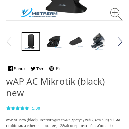
Share
Твіт
Pin
wAP AC Mikrotik (black)
new
5.00
wAP AC new (black) - всепогодня точка доступу wifi 2,4 та 5Ггц з 2-ма
гігабітними ethernet портами, 128мб оперативної пам'яті та 4х