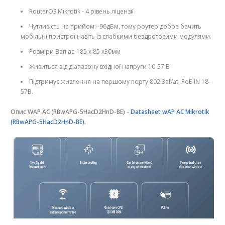
RouterOS Mikrotik - 4 рівень ліцензії
Чутливість на прийом: -96дБм, тому роутер добре бачить
мобільні пристрої навіть із слабкими бездротовими модулями.
Розміри Вап ас-185 х 85 х30мм
Живиться від діапазону вхідної напруги 10-57 В
Підтримує живлення на першому порту 802.3af/at, PoE-IN 18-
57В.
Опис WAP AC (RBwAPG-5HacD2HnD-BE) -
Datasheet wAP AC Mikrotik
(RBwAPG-5HacD2HnD-BE)
.