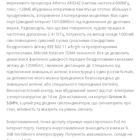
мережевого процесора Atheros AR9342 (тактова частота в 600МГц,
плюс - 128MБ вбудована оперативна пам'ять) це істотно збільшує її
продуктивність, в порівнянні з попередніми моделями. Має один
порт Швидкий Інтернет 10/100Mбіт/с під підключення до дротових
мереж. Радіомодуль, про що вже говорилося, чудово працює в
частотних діапазонах 2.4 і 5ГГц, потужність на виході складе 1000 мВ
і він повноцінно сумісний з усіма сучасними стандартами
бездротового зв'язку IEEE 802.11 a/b/g/n та пропрієтарними
протоколами, Mikrotik Nsteram TDMA технології. Все це дозволить
домагатися фактичної швидкості передачі бездротовими каналами
зв'язку до 125Mбіт/с, і великою дистанцією дії. Спеціально під
підключення зовнішньої антени, в конструкції є один роз'єм N-male,
за допомогою якого можна приєднатися безпосередньо до
зовнішньої антени, або спеціального перехідника (пігтейл).
Високочастотний контур, має вбудований захист від стат. електрики
з енергонапругою до 16 кв. Для юстування, на корпусі
Groove A-
52HPn
, є цілий ряд діодних світлоіндикаторів, що сигналізують про
стан, активність та вказують на рівень сигналу.
Енергоживлення, точка доступу отримує через протокол PoE по
Інтернет порту. Напруга енергоживлення знаходиться в межах 9-
30В постійного електроструму. Потужність максимально, складе не