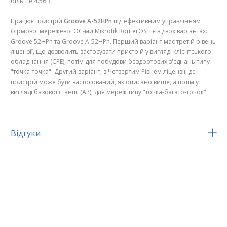
більше 4.56В.
Працює пристрій
Groove A-52HPn
під ефективним управлінням
фірмової мережевої ОС-ми Mikrotik RouterOS, і є в двох варіантах:
Groove 52HPn та Groove A-52HPn. Перший варіант має третій рівень
ліцензії, що дозволить застосувати пристрій у вигляді клієнтського
обладнання (CPE), потім для побудови бездротових з'єднань типу
"точка-точка". Другий варіант, з Четвертим Рівнем ліцензії, де
пристрій може бути застосований, як описано вище, а потім у
вигляді базової станції (AP), для мереж типу "точка-багато-точок".
Відгуки