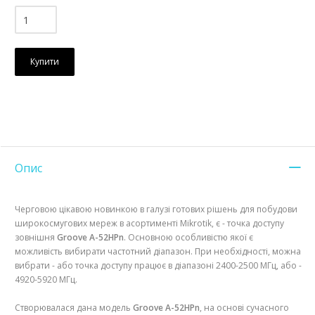
Купити
Опис
Черговою цікавою новинкою в галузі готових рішень для побудови
широкосмугових мереж в асортименті Mikrotik, є - точка доступу
зовнішня
Groove A-52HPn
. Основною особливістю якої є
можливість вибирати частотний діапазон. При необхідності, можна
вибрати - або точка доступу працює в діапазоні 2400-2500 МГц, або -
4920-5920 MГц.
Створювалася дана модель
Groove A-52HPn
, на основі сучасного