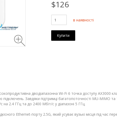
$126
в наявності
Купити
сокопродуктивна дводіапазонна Wi-Fi 6 точка доступу AX3000 кла
тю підключень. Завдяки підтримці багатопоточності MU-MIMO та 
 на 2.4 ГГц та до 2400 Мбіт/с у діапазоні 5 ГГц.
ного Ethernet-порту 2.5G, який усуває вузькі місця під час перед