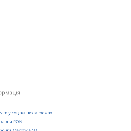
ормацiя
eam у соціальних мережах
ологія PON
ройка Mikrotik FAQ