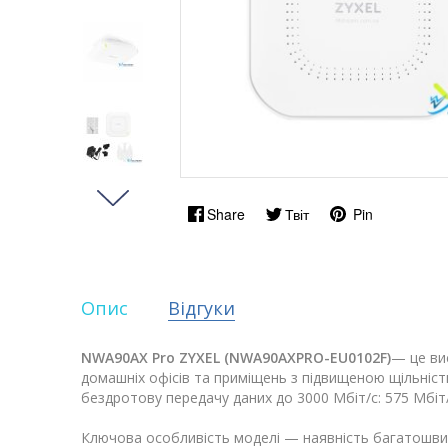
Share
Твіт
Pin
Опис
Відгуки
NWA90AX Pro ZYXEL (NWA90AXPRO-EU0102F)
— це ви
домашніх офісів та приміщень з підвищеною щільніс
бездротову передачу даних до 3000 Мбіт/с: 575 Мбіт/с
Ключова особливість моделі — наявність багатошвидкіс