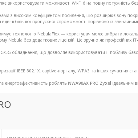
яє використовувати можливості Wi-Fi 6 на повну потужність без 
ми з високим коефіцієнтом посилення, що розширює зону покри
вдвічі більшої пропускної спроможності порівняно із звичайним
римує технологію NebulaFlex — користувач може вибрати локал
у Nebula без додаткових ліцензій. Це зручно як професійних IT-ф
G/5G обладнання, що дозволяє використовувати її поблизу базов
изації IEEE 802.1X, captive-порталу, WPA3 та інших сучасних ст
 та енергоефективність роблять
NWA90AX PRO Zyxel
ідеальним в
PRO