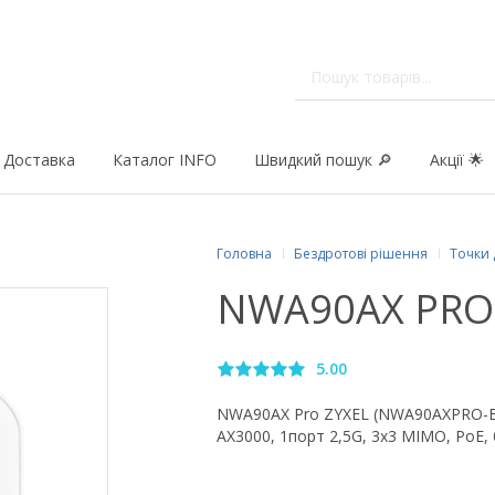
Доставка
Каталог INFO
Швидкий пошук 🔎
Акції 🌟
Головна
Бездротові рішення
Точки 
NWA90AX PRO 
5.00
NWA90AX Pro ZYXEL (NWA90AXPRO-EU
AX3000, 1порт 2,5G, 3x3 MIMO, PoE,