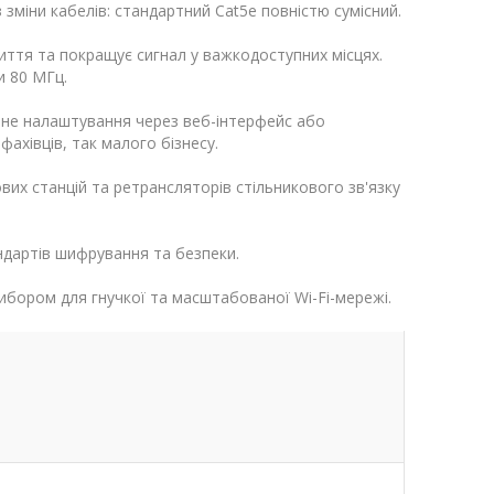
зміни кабелів: стандартний Cat5e повністю сумісний.
ття та покращує сигнал у важкодоступних місцях.
и 80 МГц.
ьне налаштування через веб-інтерфейс або
ахівців, так малого бізнесу.
их станцій та ретрансляторів стільникового зв'язку
андартів шифрування та безпеки.
ибором для гнучкої та масштабованої Wi-Fi-мережі.