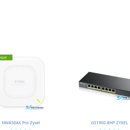
нше
NWA50AX Pro Zyxel
GS1900-8HP ZYXEL