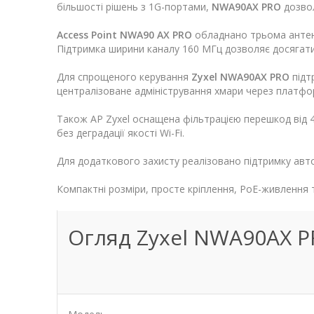
більшості рішень з 1G-портами,
NWA90AX PRO
дозвол
Access Point NWA90 AX PRO
обладнано трьома антена
Підтримка ширини каналу 160 МГц дозволяє досягати 
Для спрощеного керування
Zyxel NWA90AX PRO
підт
централізоване адміністрування хмари через платформ
Також AP Zyxel оснащена фільтрацією перешкод від 4
без деградації якості Wi-Fi.
Для додаткового захисту реалізовано підтримку автор
Компактні розміри, просте кріплення, PoE-живлення
Огляд Zyxel NWA90AX 