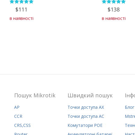
$111
$138
в наявності
в наявності
Пошук Mikrotik
Швидкий пошук
Iнф
AP
Точки доступа AX
Блог
CCR
Точки доступа AC
Mstr
CRS,CSS
Комутатори POE
Техн
Router
Акумуляторні батареї
Наст