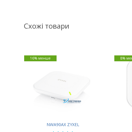
Схожі товари
16% менше
8% ме
NWA90AX ZYXEL