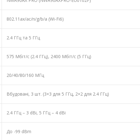
NWA90AX PRO (NWA90AXPRO-EU0102F)
802.11ax/ac/n/g/b/a (Wi-Fi6)
2.4 ГГц та 5 ГГц
575 Мбіт/с (2.4 ГГц), 2400 Мбіт/с (5 ГГц)
20/40/80/160 МГц
Вбудовані, 3 шт. (3×3 для 5 ГГц, 2×2 для 2.4 ГГц)
2.4 ГГц – 3 dBi, 5 ГГц – 4 dBi
До -99 dBm