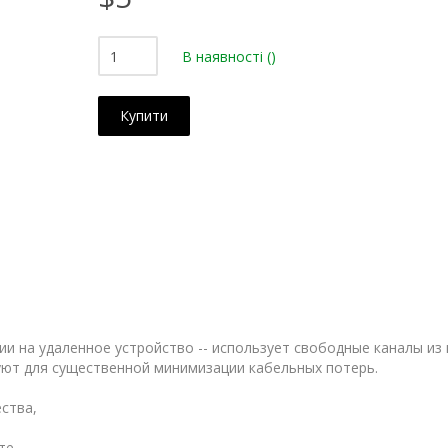
В наявності
()
Купити
ии на удаленное устройство -- использует свободные каналы из 
уют для существенной минимизации кабельных потерь.
ества,
те.