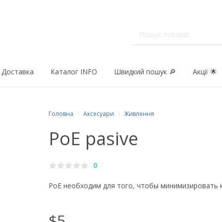
Доставка
Каталог INFO
Швидкий пошук 🔎
Акції 🌟
Головна
Аксесуари
Живлення
PoE pasive
0
PoE необходим для того, чтобы минимизировать
$5