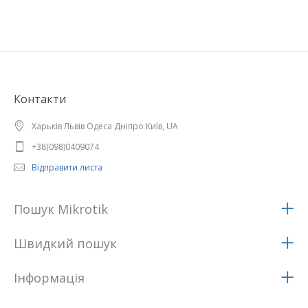
Контакти
Харьків Львів Одеса Дніпро Київ, UA
+38(098)0409074
Відправити листа
Пошук Mikrotik
Швидкий пошук
Iнформацiя