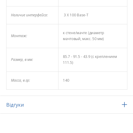
Наличие интерфейса:
3 Х 100 Base-T
к стене/мачте (диаметр
Монтаж:
мачтовый, макс. 50 мм)
85.7 - 91.5 - 43.9 (с креплением
Размер, в мм:
111.5)
Масса, в гр:
140
Відгуки