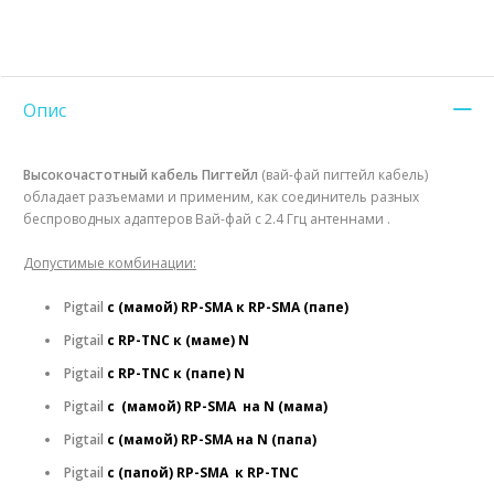
Опис
Высокочастотный кабель Пигтейл
(вай-фай пигтейл кабель)
обладает разъемами и применим, как соединитель разных
беспроводных адаптеров Вай-фай с 2.4 Ггц антеннами .
Допустимые комбинации:
Рigtail
с (мамой) RP-SMA к RP-SMA (папе)
Рigtail
с RP-TNC к
(маме)
N
Рigtail
с RP-TNC к
(папе)
N
Рigtail
с
(мамой)
RP-SMA на N (мама)
Рigtail
с
(мамой)
RP-SMA на N (папа)
Рigtail
с
(папой)
RP-SMA к RP-TNC