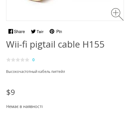
Share
Твіт
Pin
Wii-fi pigtail cable H155
0
Высокочастотный кабель пигтейл
$9
Немає в наявності