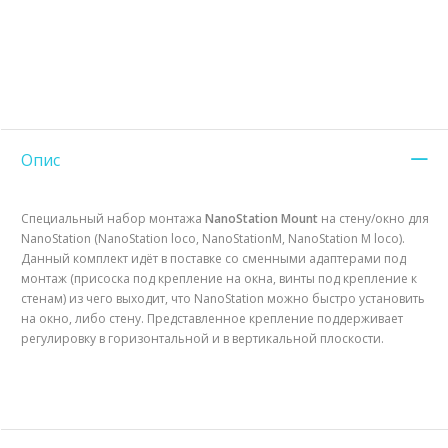
Опис
Специальный набор монтажа
NanoStation Mount
на стену/окно для
NanoStation (NanoStation loco, NanoStationM, NanoStation M loco).
Данный комплект идёт в поставке со сменными адаптерами под
монтаж (присоска под крепление на окна, винты под крепление к
стенам) из чего выходит, что NanoStation можно быстро установить
на окно, либо стену. Представленное крепление поддерживает
регулировку в горизонтальной и в вертикальной плоскости.