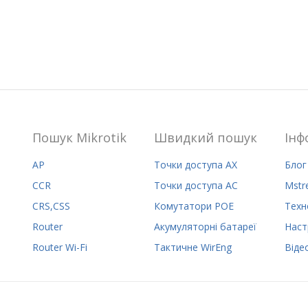
Пошук Mikrotik
Швидкий пошук
Iнф
AP
Точки доступа AX
Блог
CCR
Точки доступа AC
Mstr
CRS,CSS
Комутатори POE
Техн
Router
Акумуляторні батареї
Наст
Router Wi-Fi
Тактичне WirEng
Віде