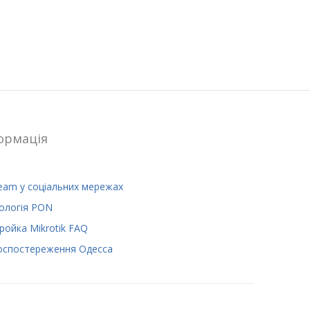
ормацiя
eam у соціальних мережах
ологія PON
ройка Mikrotik FAQ
оспостереження Одесса