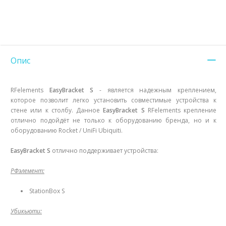
Опис
RFelements
EasyBracket S
- является надежным креплением,
которое позволит легко установить совместимые устройства к
стене или к столбу. Данное
EasyBracket S
RFelements крепление
отлично подойдёт не только к оборудованию бренда, но и к
оборудованию Rocket / UniFi Ubiquiti.
EasyBracket S
отлично поддерживает устройства:
РФэлемент:
StationBox S
Убикьюти: