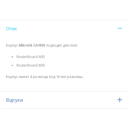
Опис
Корпус
Mikrotik CA/800
подходит для плат:
RouterBoard 600
RouterBoard 800
Корпус имеет 4-ре входа под N-тип разъемы.
Відгуки