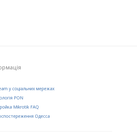
ормацiя
eam у соціальних мережах
ологія PON
ройка Mikrotik FAQ
оспостереження Одесса