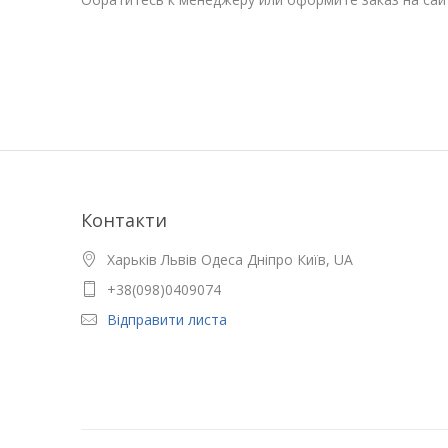
Контакти
Харьків Львів Одеса Дніпро Київ, UA
+38(098)0409074
Відправити листа