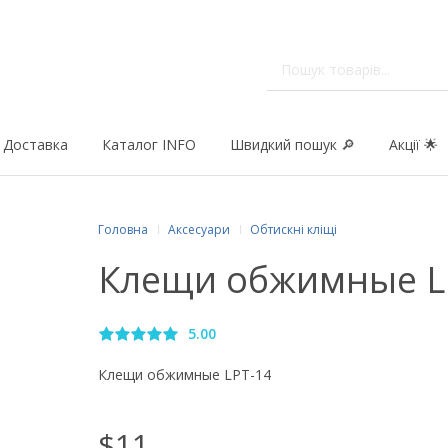
Доставка
Каталог INFO
Швидкий пошук 🔎
Акції 🌟
Головна
Аксесуари
Обтискні кліщі
Клещи обжимные L
5.00
Клещи обжимные LPT-14
$11