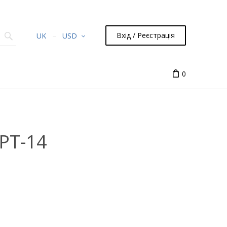
Вхід / Реєстрація
UK
USD
0
PT-14