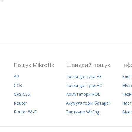
Пошук Mikrotik
Швидкий пошук
Iнф
AP
Точки доступа AX
Блог
CCR
Точки доступа AC
Mstr
CRS,CSS
Комутатори POE
Техн
Router
Акумуляторні батареї
Наст
Router Wi-Fi
Тактичне WirEng
Віде