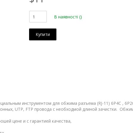
В наявності
()
Купити
циальным инструментом для обжима разъема (RJ-11) 6P4C , 6Р2С, 
онных, UTP, FTP провода с необходмой длиной зачистки. Обжи
рошей цене и с гарантией качества,
те.