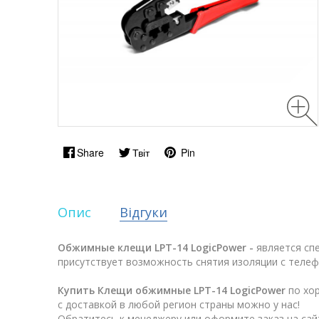
Share
Твіт
Pin
Опис
Відгуки
Обжимные клещи LPT-14 LogicPower -
является спе
присутствует возможность снятия изоляции с телеф
Купить
Клещи обжимные LPT-14 LogicPower
по хо
с доставкой в любой регион страны можно у нас!
Обратитесь к менеджеру или оформите заказ на сай