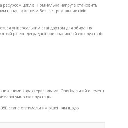
та ресурсом циклів. Номінальна напруга становить
ним навантаженням без екстремальних піків
ться універсальним стандартом для збирання
кий рівень деградації при правильній експлуатації.
з заниженими характеристиками. Оригінальний елемент
иманні умов експлуатації.
-35E
стане оптимальним рішенням щодо