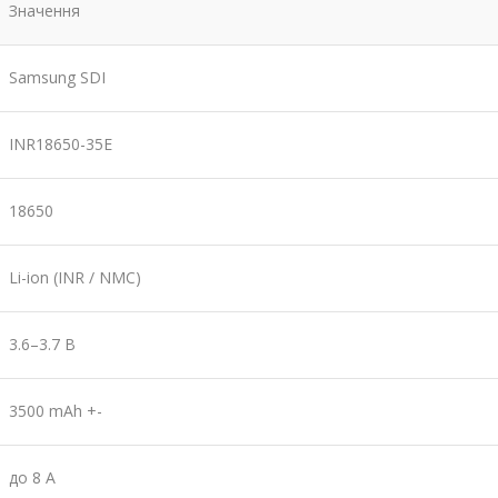
Значення
Samsung SDI
INR18650-35E
18650
Li-ion (INR / NMC)
3.6–3.7 В
3500 mAh +-
до 8 А