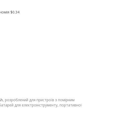
ономія
$0.34
Ah
, розроблений для пристроїв з помірним
атарей для електроінструменту, портативної