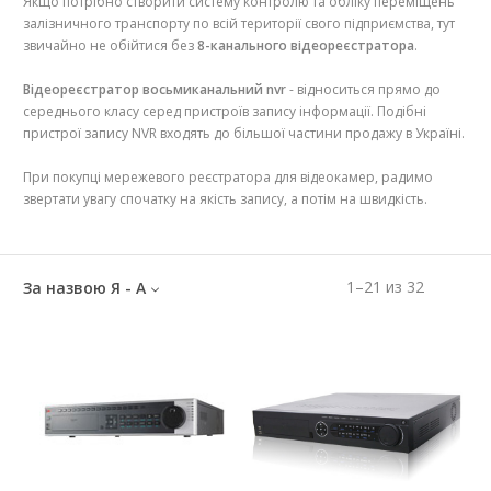
Якщо потрібно створити систему контролю та обліку переміщень
залізничного транспорту по всій території свого підприємства, тут
звичайно не обійтися без
8-канального відеореєстратора
.
Відеореєстратор восьмиканальний nvr
- відноситься прямо до
середнього класу серед пристроїв запису інформації. Подібні
пристрої запису NVR входять до більшої частини продажу в Україні.
При покупці мережевого реєстратора для відеокамер, радимо
звертати увагу спочатку на якість запису, а потім на швидкість.
1
–
21
из
32
За назвою Я - А