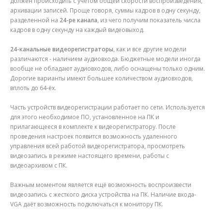
должен происходить с учетом общей скорости воспроизведения,
архивации записей. Проще говоря, суммы кадров в одну секунду,
разделенной на
24-ре канала
, из чего получим показатель числа
кадров в одну секунду на каждый видеовыход.
24-канальные видеорегистраторы
, как и все другие модели
различаются - наличием аудиовхода. Бюджетные модели иногда
вообще не обладают аудиовходов, либо оснащены только одним.
Дорогие варианты имеют большее количеством аудиовходов,
вплоть до 64-ёх.
Часть устройств видеорегистрации работает по сети. Используется
для этого необходимое ПО, установленное на ПК и
прилагающееся в комплекте к видеорегистратору. После
проведения настроек появится возможность удаленного
управления всей работой видеорегистратора, просмотреть
видеозапись в режиме настоящего времени, работы с
видеоархивом с ПК.
Важным моментом является ещё возможность воспроизвести
видеозапись с жесткого диска устройства на ПК. Наличие входа-
VGA даёт возможность подключаться к монитору ПК.