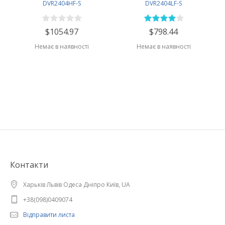
DVR2404HF-S
DVR2404LF-S
$1054.97
$798.44
Немає в наявності
Немає в наявності
Контакти
Харьків Львів Одеса Дніпро Київ, UA
+38(098)0409074
Відправити листа