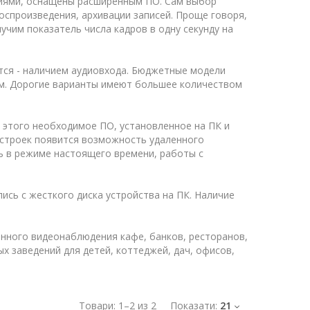
иями, оснащены расширенным ПО. Сам выбор
спроизведения, архивации записей. Проще говоря,
олучим показатель числа кадров в одну секунду на
ются - наличием аудиовхода. Бюджетные модели
м. Дорогие варианты имеют большее количеством
я этого необходимое ПО, установленное на ПК и
астроек появится возможность удаленного
ь в режиме настоящего времени, работы с
ь с жесткого диска устройства на ПК. Наличие
нного видеонаблюдения кафе, банков, ресторанов,
ых заведений для детей, коттеджей, дач, офисов,
Товари:
1
–
2
из
2
Показати:
21