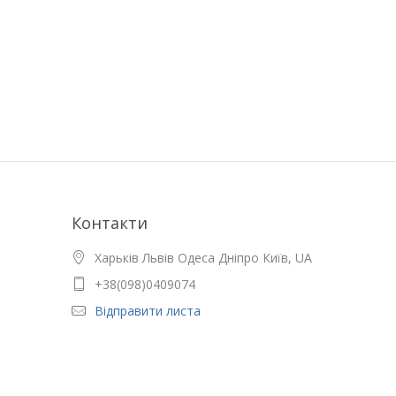
Контакти
Харьків Львів Одеса Дніпро Київ, UA
+38(098)0409074
Відправити листа