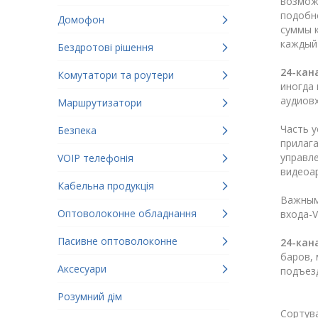
возмож
подобно
Домофон
суммы к
каждый
Бездротові рішення
24-кан
Комутатори та роутери
иногда
аудиовх
Маршрутизатори
Часть у
Безпека
прилаг
управл
VOIP телефонія
видеоар
Кабельна продукція
Важным
Оптоволоконне обладнання
входа-
Пасивне оптоволоконне
24-кан
баров, 
Аксесуари
подъезд
Розумний дім
Сортува