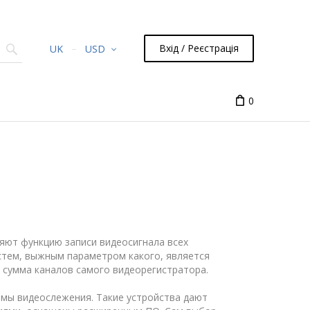
Вхід / Реєстрація
UK
USD
0
яют функцию записи видеосигнала всех
стем, выжным параметром какого, является
 сумма каналов самого видеорегистратора.
мы видеослежения. Такие устройства дают