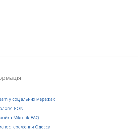
ормацiя
eam у соціальних мережах
ологія PON
ройка Mikrotik FAQ
оспостереження Одесса