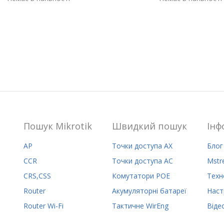
Пошук Mikrotik
Швидкий пошук
Iнф
AP
Точки доступа AX
Блог
CCR
Точки доступа AC
Mstr
CRS,CSS
Комутатори POE
Техн
Router
Акумуляторні батареї
Наст
Router Wi-Fi
Тактичне WirEng
Віде