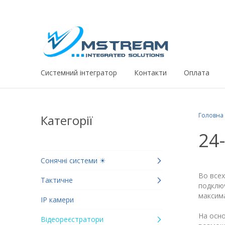
Системний iнтегратор
Контакти
Оплата
Головна
Категорії
24
Сонячні системи ☀
Во все
Тактичне
подклю
максима
IP камери
На осн
Відеореєстратори