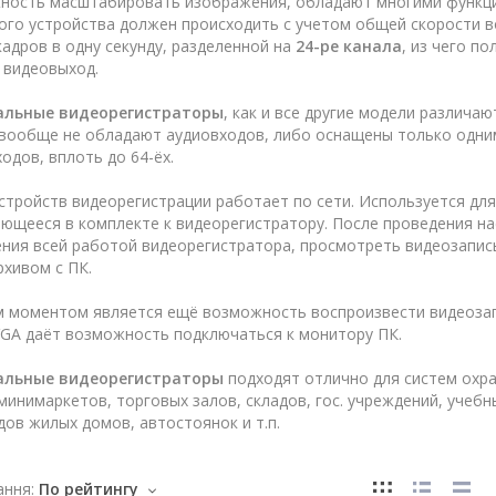
ность масштабировать изображения, обладают многими функц
го устройства должен происходить с учетом общей скорости во
адров в одну секунду, разделенной на
24-ре канала
, из чего п
 видеовыход.
альные видеорегистраторы
, как и все другие модели различа
 вообще не обладают аудиовходов, либо оснащены только одни
одов, вплоть до 64-ёх.
стройств видеорегистрации работает по сети. Используется дл
ающееся в комплекте к видеорегистратору. После проведения н
ения всей работой видеорегистратора, просмотреть видеозапис
хивом с ПК.
 моментом является ещё возможность воспроизвести видеозапис
VGA даёт возможность подключаться к монитору ПК.
альные видеорегистраторы
подходят отлично для систем охра
минимаркетов, торговых залов, складов, гос. учреждений, учебн
ов жилых домов, автостоянок и т.п.
ння:
По рейтингу