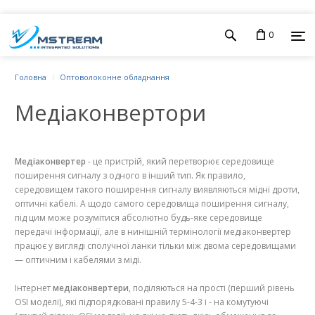
0
Головна
Оптоволоконне обладнання
Медiаконвертори
Медіаконвертер
- це пристрій, який перетворює середовище
поширення сигналу з одного в інший тип. Як правило,
середовищем такого поширення сигналу виявляються мідні дроти,
оптичні кабелі. А щодо самого середовища поширення сигналу,
під цим може розумітися абсолютно будь-яке середовище
передачі інформації, але в нинішній термінології медіаконвертер
працює у вигляді сполучної ланки тільки між двома середовищами
— оптичним і кабелями з міді.
Інтернет
медіаконвертери
, поділяються на прості (перший рівень
OSI моделі), які підпорядковані правилу 5-4-3 і - на комутуючі