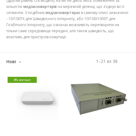
(другий рівень OSI моделі), на які не діють якісь обмеження за
кількістю
медіаконвертерів
на мережній ділянці, що з'єднує всі її
сегменти. У подібних
медіаконвертерах
в самому описі зазначено
- 10/100TX для Швидкісного Інтернету, або 10/100/1000T для
Гігабітного Інтернету, що означає можливість перетворити не
тільки саме середовище передачі, але також швидкість, що
властиво для пристроїв комутації.
1
–
21
из
38
Нові
4% менше