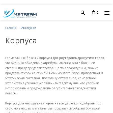
0
Головна
Аксесуари
Корпуса
Герметичные боксы и
корпусы для роутеров/маршрутизаторов
–
это очень необходимые атрибуты. Именно они в большей
степени предопределяют сохранность аппаратуры, а, значит,
продлевают срок ее службы. Помимо этого, здесь присутствует и
эстетическая составная, поскольку обтекаемое, компактное
устройство в уличных условиях - выглядит лучше, его удобней
использовать и предохранять от губительного воздействия
погоды.
Корпуса для маршрутизаторов
не всегда легко подобрать под
себя, но в нашем магазине мы постралаись собрать большой