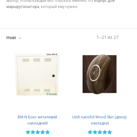
выбор, чтобы каждый мог отыскать именно тот
корпус для
маршрутизатора
, который ему нужен.
1
–
21
из
27
Нові
BM-N Бокс металевий
Unifi nanohd Wood Skin (декор
накладний
накладка)