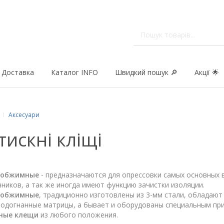
Доставка
Каталог INFO
Швидкий пошук 🔎
Акції 🌟
Аксесуари
тискні кліщі
 обжимные
- предназначаются для опрессовки самых основных 
ников, а так же иногда имеют функцию зачистки изоляции.
 обжимные
, традиционно изготовлены из 3-мм стали, обладаю
подогнанные матрицы, а бывает и оборудованы специальным пр
ные клещи
из любого положения.