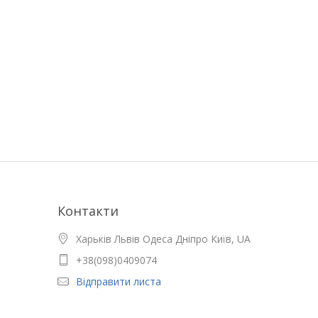
Контакти
Харьків Львів Одеса Дніпро Київ, UA
+38(098)0409074
Відправити листа