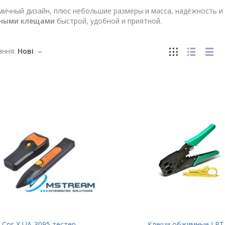
ичный дизайн, плюс небольшие размеры и масса, надёжность и
ными клещами
быстрой, удобной и приятной.
ння:
Нові
Cor-X UA-3095 тестер
Клещи обжимные LPT