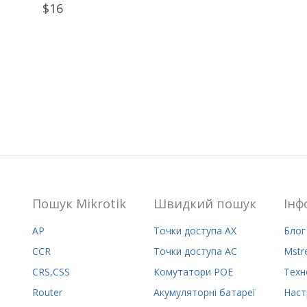
$16
Пошук Mikrotik
Швидкий пошук
Iнф
AP
Точки доступа AX
Блог
CCR
Точки доступа AC
Mstr
CRS,CSS
Комутатори POE
Техн
Router
Акумуляторні батареї
Наст