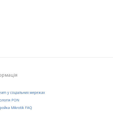
ормацiя
eam у соціальних мережах
ологія PON
ройка Mikrotik FAQ