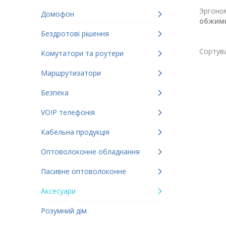
Эргоном
Домофон
обжим
Бездротові рішення
Сортува
Комутатори та роутери
Маршрутизатори
Безпека
VOIP телефонія
Кабельна продукція
Оптоволоконне обладнання
Пасивне оптоволоконне
Аксесуари
Розумний дім