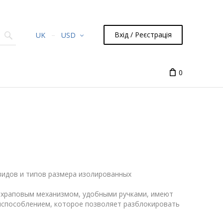
Вхід / Реєстрація
UK
USD
0
видов и типов размера изолированных
т храповым механизмом, удобными ручками, имеют
испособлением, которое позволяет разблокировать