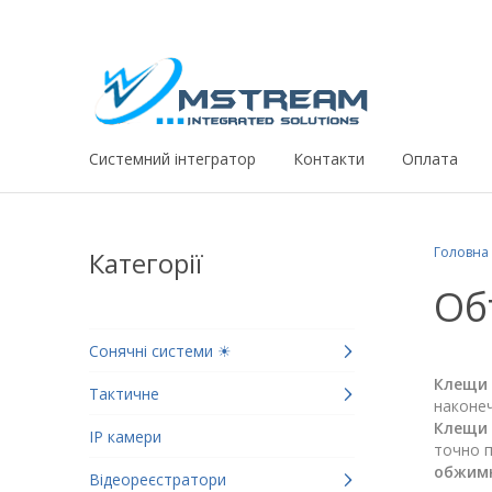
Системний iнтегратор
Контакти
Оплата
Головна
Категорії
Об
Сонячні системи ☀
Клещи
Тактичне
наконеч
Клещи
IP камери
точно 
обжим
Відеореєстратори