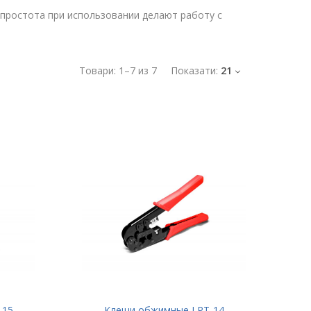
 простота при использовании делают работу с
Товари:
1
–
7
из
7
Показати:
21
-15
Клещи обжимные LPT-14