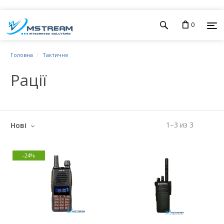
0
Головна
Тактичне
Рації
1
–
3
из
3
Нові
-24%