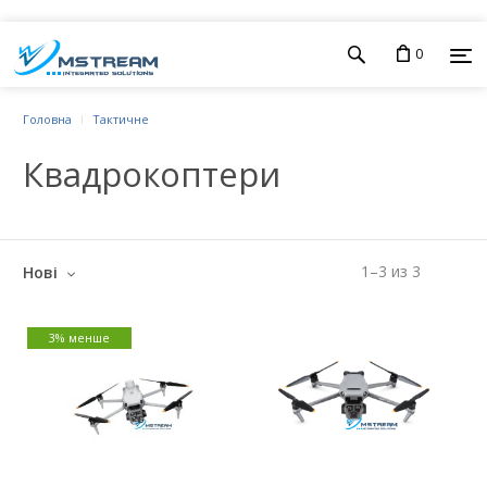
0
Головна
Тактичне
Квадрокоптери
1
–
3
из
3
Нові
3% менше