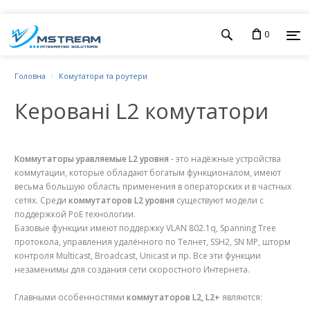
0
Головна
Комутатори та роутери
Керовані L2 комутатори
Коммутаторы уравляемые L2 уровня
- это надёжные устройства
коммутации, которые обладают богатым функционалом, имеют
весьма большую область применения в операторских и в частных
сетях. Среди
коммутаторов L2 уровня
существуют модели с
поддержкой PoE технологии.
Базовые функции имеют поддержку VLAN 802.1q, Spanning Tree
протокола, управления удалённого по Teлнет, SSH2, SN MP, шторм
контроля Multicast, Broadcast, Unicast и пр. Все эти функции
незаменимы для создания сети скоростного Интернета.
Главными особенностями
коммутаторов L2, L2+
являются: