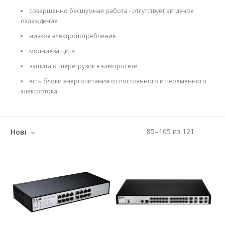
совершенно бесшумная работа - отсутствует активное
охлаждение
низкое электропотребление
молниезащита
защита от перегрузок в электросети
есть блоки энергопитания от постоянного и переменного
электротока.
85
–
105
из
121
Нові