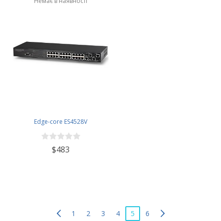
Немає в наявності
Edge-core ES4528V
$483
1
2
3
4
5
6