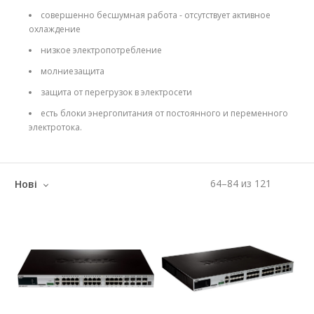
совершенно бесшумная работа - отсутствует активное
охлаждение
низкое электропотребление
молниезащита
защита от перегрузок в электросети
есть блоки энергопитания от постоянного и переменного
электротока.
64
–
84
из
121
Нові