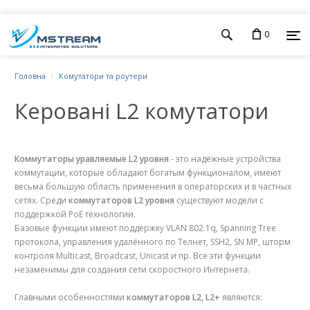
0
Головна
Комутатори та роутери
Керовані L2 комутатори
Коммутаторы уравляемые L2 уровня
- это надёжные устройства
коммутации, которые обладают богатым функционалом, имеют
весьма большую область применения в операторских и в частных
сетях. Среди
коммутаторов L2 уровня
существуют модели с
поддержкой PoE технологии.
Базовые функции имеют поддержку VLAN 802.1q, Spanning Tree
протокола, управления удалённого по Teлнет, SSH2, SN MP, шторм
контроля Multicast, Broadcast, Unicast и пр. Все эти функции
незаменимы для создания сети скоростного Интернета.
Главными особенностями
коммутаторов L2, L2+
являются: