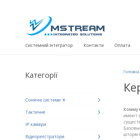
Системний iнтегратор
Контакти
Оплата
Головна
Категорії
Ке
Сонячні системи ☀
Коммут
Тактичне
имеют в
сущест
IP камери
Базовые
шторм к
Відеореєстратори