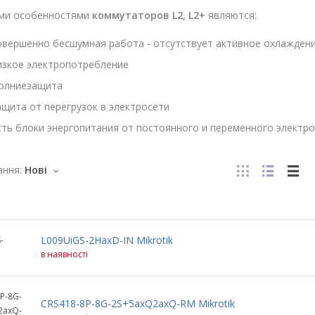
ми особенностями
коммутаторов L2, L2+
являются:
овершенно бесшумная работа - отсутствует активное охлажден
изкое электропотребление
олниезащита
ащита от перегрузок в электросети
сть блоки энергопитания от постоянного и переменного электро
ння:
Нові
L009UiGS-2HaxD-IN Mikrotik
-
N
в наявності
P-8G-
CRS418-8P-8G-2S+5axQ2axQ-RM Mikrotik
2axQ-