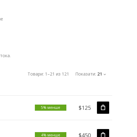
ие
тока.
Товари:
1
–
21
из
121
Показати:
21
$125
5% менше
$450
4% менше