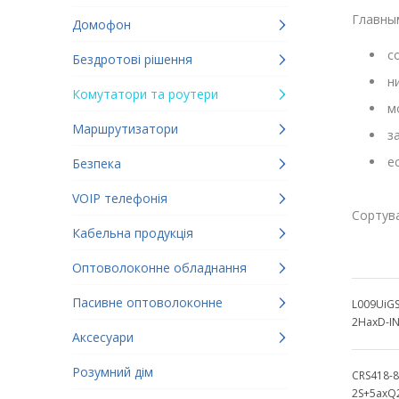
Главны
Домофон
с
Бездротові рішення
н
Комутатори та роутери
м
Маршрутизатори
з
е
Безпека
VOIP телефонія
Сортува
Кабельна продукція
Оптоволоконне обладнання
Пасивне оптоволоконне
L009UiGS
2HaxD-I
Аксесуари
Розумний дім
CRS418-8
2S+5axQ