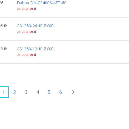
Dahua DH-CS4006-4ET-60
06-
в наявності
GS1350-26HP ZYXEL
26HP-
в наявності
GS1350-12HP ZYXEL
12HP-
в наявності
1
2
3
4
5
6