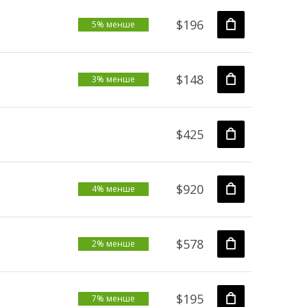
$196
5% менше
$148
3% менше
$425
$920
4% менше
$578
2% менше
$195
7% менше