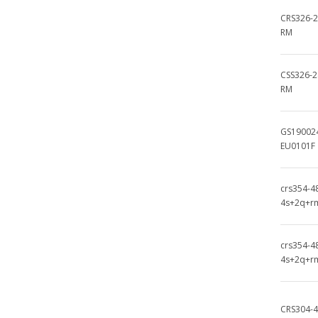
CRS326-2
RM
CSS326-2
RM
GS19002
EU0101F
crs354-4
4s+2q+r
crs354-4
4s+2q+r
CRS304-4