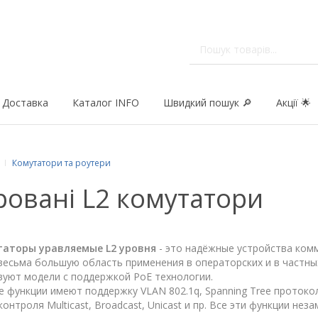
Доставка
Каталог INFO
Швидкий пошук 🔎
Акції 🌟
Комутатори та роутери
ровані L2 комутатори
аторы уравляемые L2 уровня
- это надёжные устройства ком
есьма большую область применения в операторских и в частны
вуют модели с поддержкой PoE технологии.
 функции имеют поддержку VLAN 802.1q, Spanning Tree протокол
онтроля Multicast, Broadcast, Unicast и пр. Все эти функции не