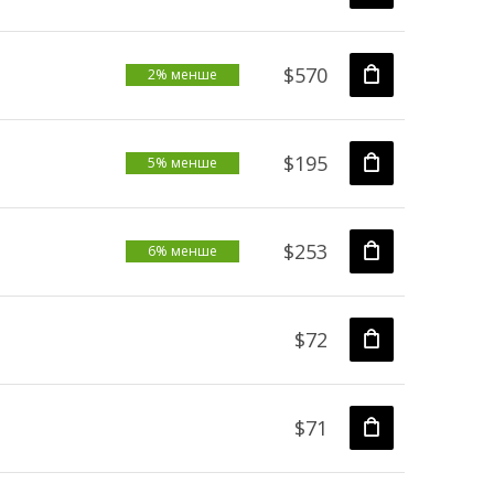
$570
2% менше
$195
5% менше
$253
6% менше
$72
$71