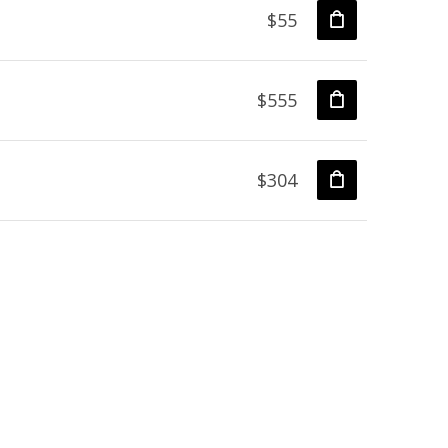
$55
$555
$304