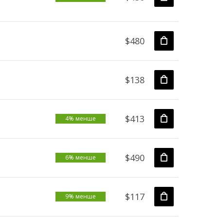
$480
$138
$413
4% менше
$490
6% менше
$117
9% менше