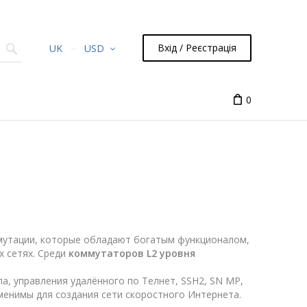
Вхід / Реєстрація
UK
USD
0
мутации, которые обладают богатым функционалом,
х сетях. Среди
коммутаторов L2 уровня
а, управления удалённого по Teлнет, SSH2, SN MP,
заменимы для создания сети скоростного Интернета.