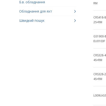
Б.в. обладнання
RM
Обладнання для яхт
CRS418-8
Швидкий пошук
2S+RM
GS1900-
EU0103F
CRS328-4
4S+RM
CRS328-2
4S+RM
L009UiG