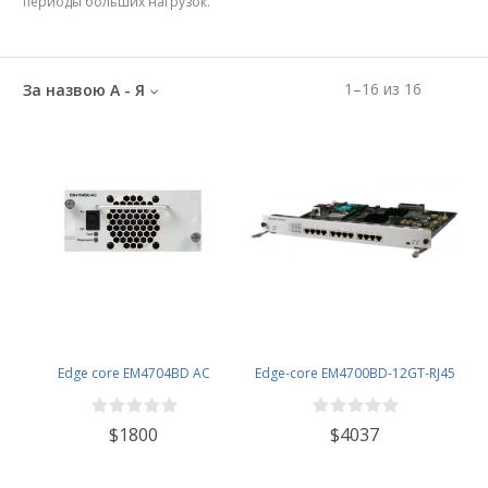
периоды больших нагрузок.
1
–
16
из
16
За назвою А - Я
Edge core EM4704BD AC
Edge-core EM4700BD-12GT-RJ45
$1800
$4037