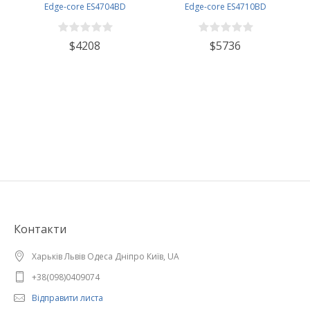
Edge-core ES4704BD
Edge-core ES4710BD
$4208
$5736
Контакти
Харьків Львів Одеса Дніпро Київ, UA
+38(098)0409074
Відправити листа