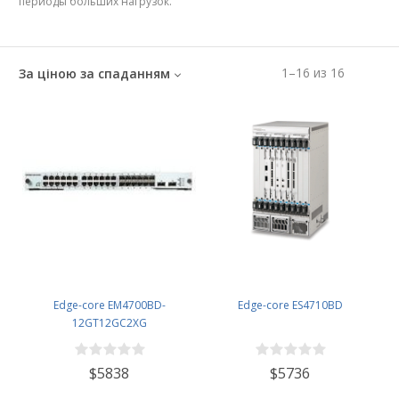
периоды больших нагрузок.
1
–
16
из
16
За ціною за спаданням
Edge-core EM4700BD-
Edge-core ES4710BD
12GT12GC2XG
$5838
$5736