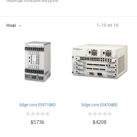
периоды больших нагрузок.
1
–
16
из
16
Нові
Edge-core ES4710BD
Edge-core ES4704BD
$5736
$4208