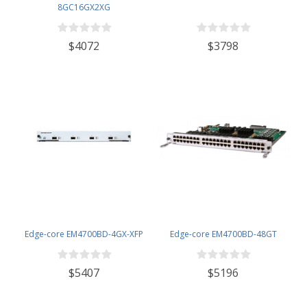
8GC16GX2XG
$4072
$3798
Edge-core EM4700BD-4GX-XFP
Edge-core EM4700BD-48GT
$5407
$5196