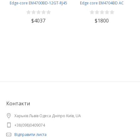
Edge-core EM4700BD-12GT-RJ45
Edge core EM4704BD AC
$4037
$1800
Контакти
Харьків Львів Одеса Дніпро Київ, UA
+38(098)0409074
Відправити листа