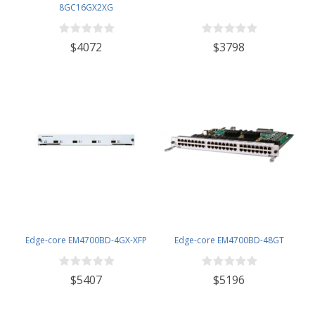
8GC16GX2XG
$4072
$3798
Edge-core EM4700BD-4GX-XFP
Edge-core EM4700BD-48GT
$5407
$5196