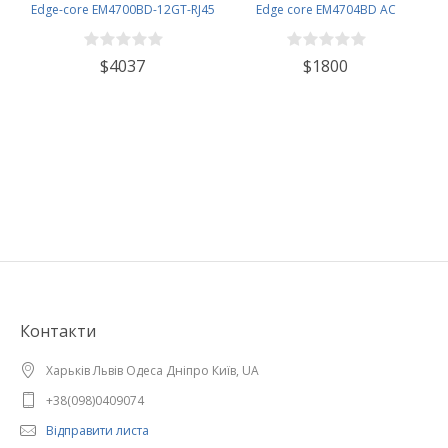
Edge-core EM4700BD-12GT-RJ45
Edge core EM4704BD AC
$4037
$1800
Контакти
Харьків Львів Одеса Дніпро Київ, UA
+38(098)0409074
Відправити листа