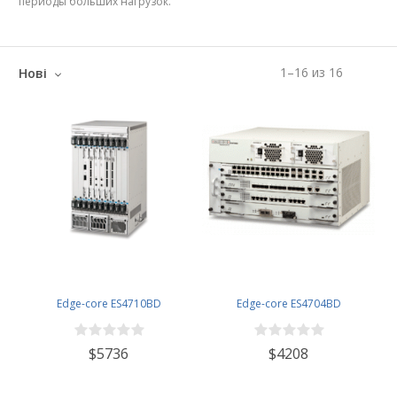
периоды больших нагрузок.
1
–
16
из
16
Нові
Edge-core ES4710BD
Edge-core ES4704BD
$5736
$4208