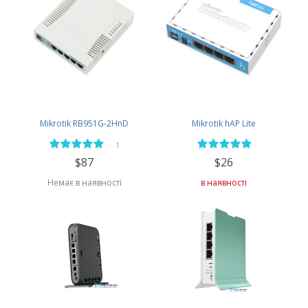
Mikrotik RB951G-2HnD
Mikrotik hAP Lite
—
1
$87
$26
Немає в наявності
в наявності