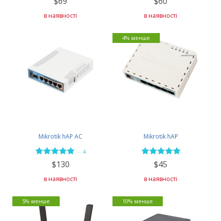
$69
$60
в наявності
в наявності
4% менше
Mikrotik hAP AC
Mikrotik hAP
—
4
$130
$45
в наявності
в наявності
5% менше
10% менше