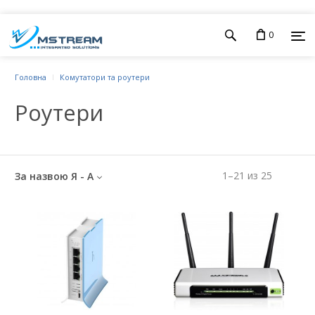
0
Головна
Комутатори та роутери
Роутери
1
–
21
из
25
За назвою Я - А