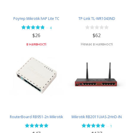
Роутер Mikrotik hAP Lite TC
TP-Link TL-WR1043ND
—
4
$26
$62
в наявності
Немає в наявності
RouterBoard RB951-2n Mikrotik
Mikrotik RB2011UiAS-2HnD-IN
—
1