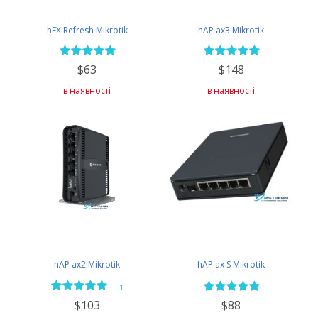
hEX Refresh Mikrotik
hAP ax3 Mikrotik
$63
$148
в наявності
в наявності
hAP ax2 Mikrotik
hAP ax S Mikrotik
—
1
$103
$88