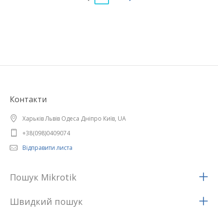
Контакти
Харьків Львів Одеса Дніпро Київ, UA
+38(098)0409074
Відправити листа
Пошук Mikrotik
Швидкий пошук