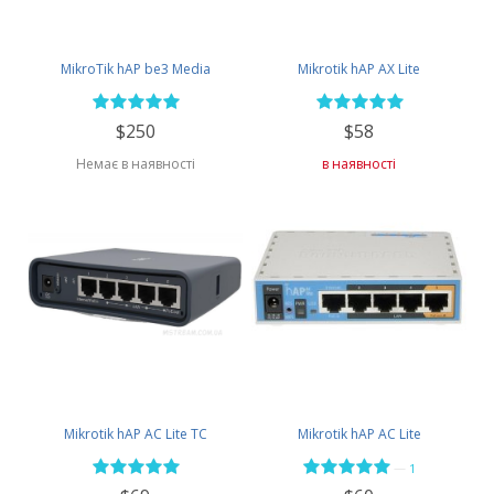
MikroTik hAP be3 Media
Mikrotik hAP AX Lite
$250
$58
Немає в наявності
в наявності
Mikrotik hAP AC Lite TC
Mikrotik hAP AC Lite
—
1