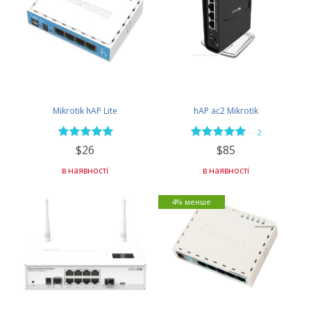
Mikrotik hAP Lite
hAP ac2 Mikrotik
—
2
$26
$85
в наявності
в наявності
4% менше