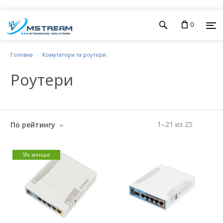
0
Головна
Комутатори та роутери
Роутери
1
–
21
из
25
По рейтингу
5% менше