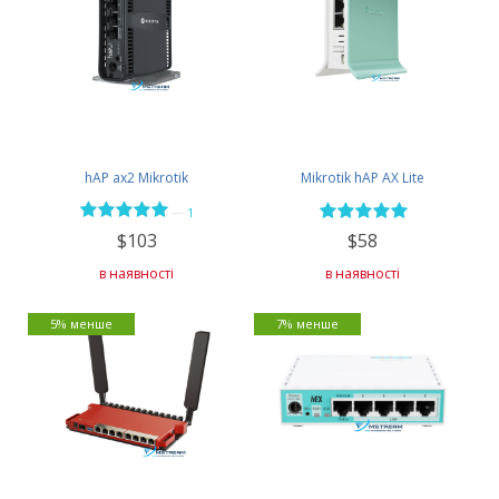
hAP ax2 Mikrotik
Mikrotik hAP AX Lite
—
1
$103
$58
в наявності
в наявності
5% менше
7% менше