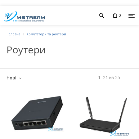
0
Головна
Комутатори та роутери
Роутери
1
–
21
из
25
Нові