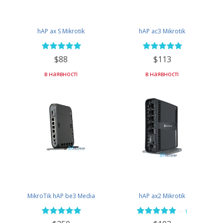
hAP ax S Mikrotik
hAP ac3 Mikrotik
$88
$113
в наявності
в наявності
MikroTik hAP be3 Media
hAP ax2 Mikrotik
—
1