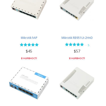
Mikrotik hAP
Mikrotik RB951Ui-2HnD
—
5
$45
$57
в наявності
в наявності