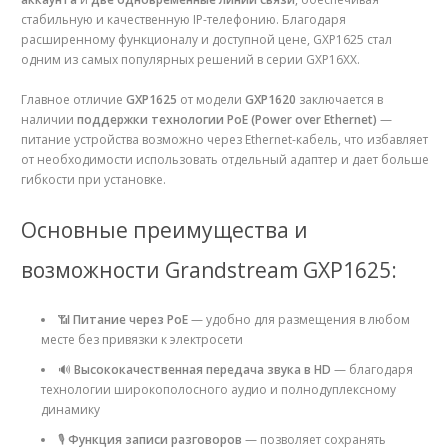
стабильную и качественную IP-телефонию. Благодаря
расширенному функционалу и доступной цене, GXP1625 стал
одним из самых популярных решений в серии GXP16XX.
Главное отличие
GXP1625
от модели
GXP1620
заключается в
наличии
поддержки технологии PoE (Power over Ethernet)
—
питание устройства возможно через Ethernet-кабель, что избавляет
от необходимости использовать отдельный адаптер и дает больше
гибкости при установке.
Основные преимущества и
возможности Grandstream GXP1625:
📶
Питание через PoE
— удобно для размещения в любом
месте без привязки к электросети
🔊
Высококачественная передача звука в HD
— благодаря
технологии широкополосного аудио и полнодуплексному
динамику
🎙
Функция записи разговоров
— позволяет сохранять