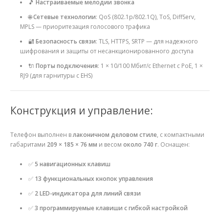
🎵
Настраиваемые мелодии звонка
🌐
Сетевые технологии
: QoS (802.1p/802.1Q), ToS, DiffServ,
MPLS — приоритезация голосового трафика
🔐
Безопасность связи
: TLS, HTTPS, SRTP — для надежного
шифрования и защиты от несанкционированного доступа
🔌
Порты подключения
: 1 × 10/100 Мбит/с Ethernet с PoE, 1 ×
RJ9 (для гарнитуры с EHS)
Конструкция и управление:
Телефон выполнен в
лаконичном деловом стиле
, с компактными
габаритами
209 × 185 × 76 мм
и весом
около 740 г
. Оснащен:
✅
5 навигационных клавиш
✅
13 функциональных кнопок управления
✅
2 LED-индикатора для линий связи
✅
3 программируемые клавиши с гибкой настройкой