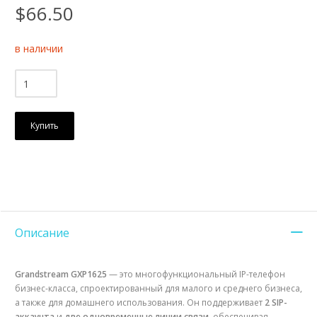
$66.50
в наличии
Купить
Описание
Grandstream GXP1625
— это многофункциональный IP-телефон
бизнес-класса, спроектированный для малого и среднего бизнеса,
а также для домашнего использования. Он поддерживает
2 SIP-
аккаунта
и
две одновременные линии связи
, обеспечивая