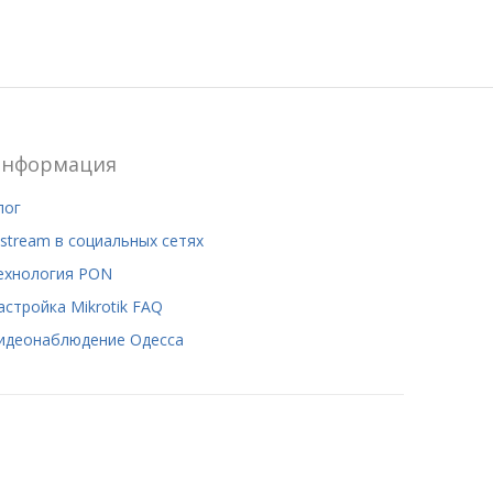
нформация
лог
stream в социальных сетях
ехнология PON
астройка Mikrotik FAQ
идеонаблюдение Одесса