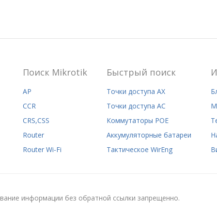
Поиск Mikrotik
Быстрый поиск
И
AP
Точки доступа AX
Б
CCR
Точки доступа AC
M
CRS,CSS
Коммутаторы POE
Т
Router
Аккумуляторные батареи
Н
Router Wi-Fi
Тактическое WirEng
В
ование информации без обратной ссылки запрещенно.