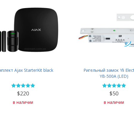
плект Ajax StarterKit black
Ригельный замок Yli Elec
YB-500A (LED)
$220
$50
в наличии
в наличии