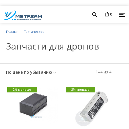
0
Главная
Тактическое
Запчасти для дронов
1
–
4
из
4
По цене по убыванию
2% меньше
2% меньше