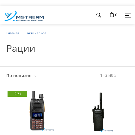
0
Главная
Тактическое
Рации
1
–
3
из
3
По новизне
-24%