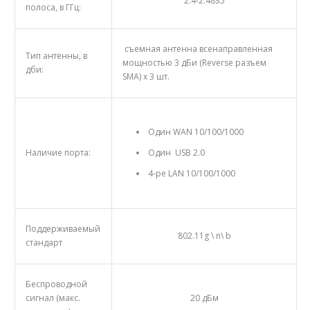
2.4-2.4835
полоса, в ГГц:
съемная антенна всенаправленная
Тип антенны, в
мощностью 3 дБи (Reverse разъем
дби:
SMA) х 3 шт.
Один WAN 10/100/1000
Наличие порта:
Один USB 2.0
4-ре LAN 10/100/1000
Поддерживаемый
802.11g \ n\ b
стандарт
Беспроводной
сигнал (макс.
20 дБм