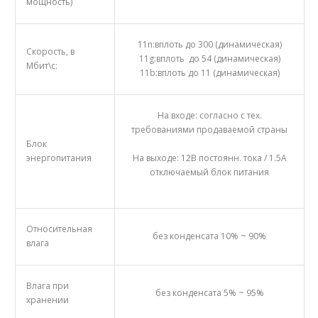
мощность)
11n:вплоть до 300 (динамическая)
Скорость, в
11g:вплоть до 54 (динамическая)
Мбит\с:
11b:вплоть до 11 (динамическая)
На входе: согласно с тех.
требованиями продаваемой страны
Блок
энергопитания
На выходе: 12В постоянн. тока / 1.5А
отключаемый блок питания
Относительная
без конденсата 10% ~ 90%
влага
Влага при
без конденсата 5% ~ 95%
хранении