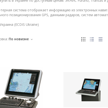
упить в Украине по доступным ценам. ЭКНИС Furuno, Transas и д
терная система отображает информацию из электронных навига
ьного позиционирования GPS, данными радаров, систем автомат
краина (ECDIS Ukraine)
овка:
По новизне