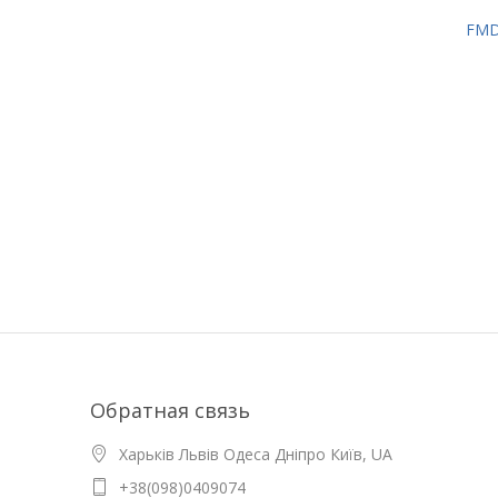
FMD
Обратная связь
Харьків Львів Одеса Дніпро Київ, UA
+38(098)0409074