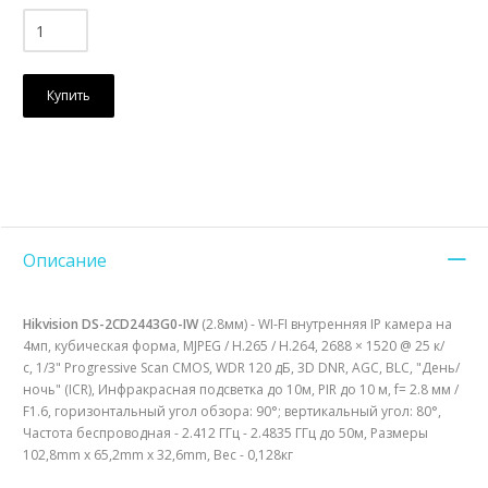
Купить
Описание
Hikvision DS-2CD2443G0-IW
(2.8мм) - WI-FI внутренняя IP камера на
4мп, кубическая форма, MJPEG / H.265 / Н.264, 2688 × 1520 @ 25 к/
с, 1/3" Progressive Scan CMOS, WDR 120 дБ, 3D DNR, AGC, BLC, "День/
ночь" (ICR), Инфракрасная подсветка до 10м, PIR до 10 м, f= 2.8 мм /
F1.6, горизонтальный угол обзора: 90°; вертикальный угол: 80°,
Частота беспроводная - 2.412 ГГц - 2.4835 ГГц до 50м, Размеры
102,8mm х 65,2mm х 32,6mm, Вес - 0,128кг