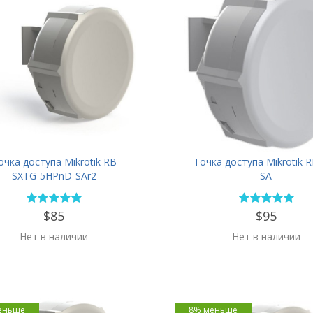
очка доступа Mikrotik RB
Точка доступа Mikrotik 
SXTG-5HPnD-SAr2
SA
$85
$95
Нет в наличии
Нет в наличии
еньше
8% меньше