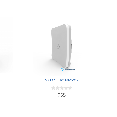
SXTsq 5 ac Mikrotik
$65