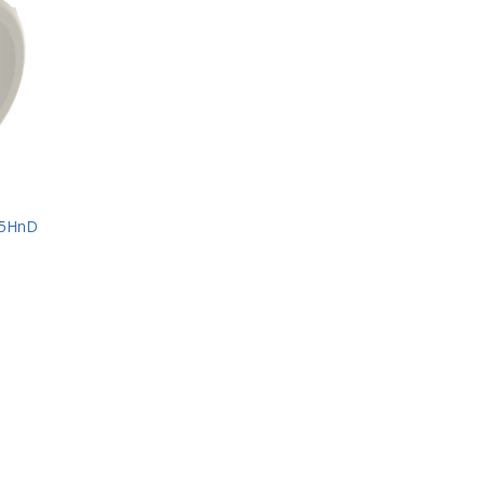
-5HnD