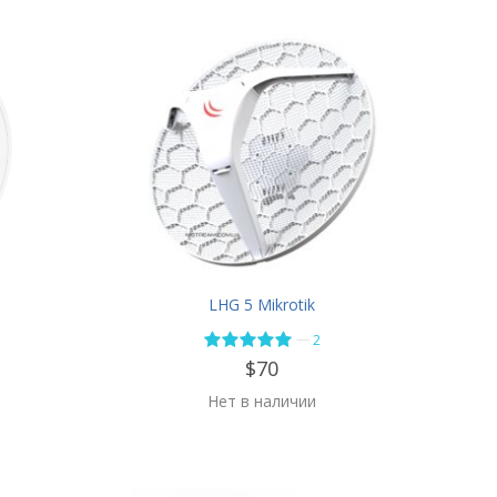
LHG 5 Mikrotik
—
2
$70
Нет в наличии