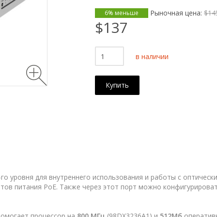
Рыночная цена:
$14
6% меньше
$137
в наличии
Купить
го уровня для внутреннего использования и работы с оптическ
тов питания PoE. Также через этот порт можно конфигурироват
омогает процессор на
800 МГц
(98DX3236A1) и
512Мб
оперативн