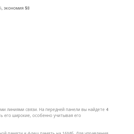
5
, экономия
$8
ими линиями связи. На передней панели вы найдете
4
ь его широкие, особенно учитывая его
ой памяти и флеш память на 16Мб. Для управления