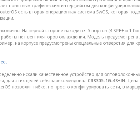
дает понятным графическим интерфейсом для конфигурировани
о RouterOS есть вторая операционная система SwOS, которая по
зации.
конично. На первой стороне находится 5 портов (4 SPF+ и 1 Гиг
й работы нет вентиляторов охлаждения. Модель предусмотрена 
пример, на корпусе предусмотрены специальные отверстия для к
heet
ределенно искали качественное устройство для оптоволоконных 
ня, для этих целей себя зарекомендовал
CRS305-1G-4S+IN
. Цена
erOS позволит гибко, но просто конфигурировать сети, в марш