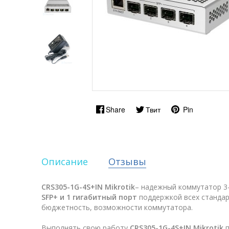
Share
Твит
Pin
Описание
Отзывы
CRS305-1G-4S+IN Mikrotik
– надежный коммутатор 3-
SFP+ и 1 гигабитный порт
поддержкой всех стандар
бюджетность, возможности коммутатора.
Выполнять свою работу
CRS305-1G-4S+IN Mikrotik
п