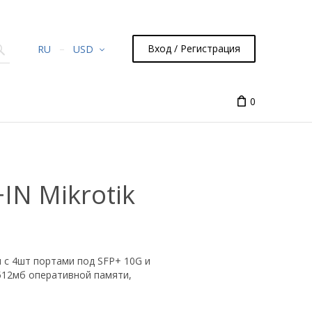
Вход / Регистрация
RU
USD
0
IN Mikrotik
ч с 4шт портами под SFP+ 10G и
 512мб оперативной памяти,