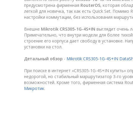
предусмотрена фирменная
RouterOS
, которая обла
легкой для новичка, так как есть Quick Set. Помим
настройки коммутации, без использования маршрути
Внешне
Mikrotik CRS305-1G-4S+IN
выглядит очень ла
Примечательно, что внутри модели для более тихо
строение его корпуса дает свободу в установке. На
установки на стол.
Детальный обзор
-
Mikrotik CRS305-1G-4S+IN DataS
При поиске в интернет «CRS305-1G-4S+IN купить» оп
недорогой, но стабильный маршрутизатор 3-го уров
возможностей. Кроме того, фирменная система Rout
Микротик
.