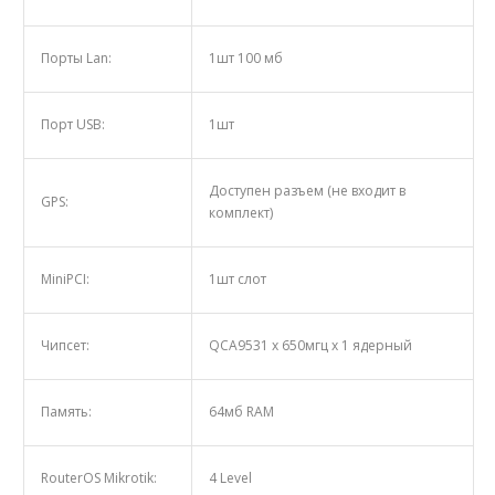
Порты Lan:
1шт 100 мб
Порт USB:
1шт
Доступен разъем (не входит в
GPS:
комплект)
MiniPCI:
1шт слот
Чипсет:
QCA9531 х 650мгц х 1 ядерный
Память:
64мб RAM
RouterOS Mikrotik:
4 Level