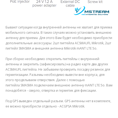
Бывают ситуации когда внутренней антенны не хватает для приема
мобильного сигнала. В таких случаях можно установить внешнюю
антенну для приема. Для этого Вам будет необходимо приобрести
дополнительные аксессуары: 2шт пигтейла ACSMAUFL Mikrotik, 2шт
пигтейл SMASMA и внешняя антенна Mikrotik mANT LTE 5o.
При сборке необходимо открепить пигтейлы с внутренней
антенны и закрепить (зафиксировать) на радио карте два других
ACSMAUFL пигтейла. Не забываем проверить посадку резинок для
герметизации. Разъемы необходимо вывести вне корпуса, для
этого проделываем отверствия. Далее с помощью
пигтейла SMASMA подключаем внешнюю антенну mANT LTE 5o. Вам
понадобятся - сверло, отвертка и герметик для фиксации.
Под GPS выведен отдельный разъем. GPS антенны нет в комплекте,
ее можно приобрести отдельно - ACGPSA Mikrotik.