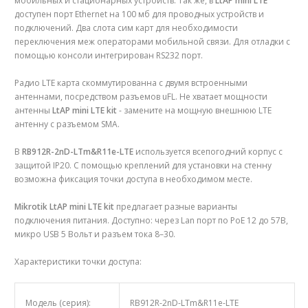
мобильных и стационарных устройств. Так же, в
LtAP mini LTE
доступен порт Ethernet на 100 мб для проводных устройств и
подключений. Два слота сим карт для необходимости
переключения меж операторами мобильной связи. Для отладки с
помощью консоли интегрирован RS232 порт.
Радио LTE карта скоммутированна с двумя встроенными
антеннами, посредством разъемов uFL. Не хватает мощности
антенны
LtAP mini LTE kit
- замените на мощную внешнюю LTE
антенну с разъемом SMA.
В
RB912R-2nD-LTm&R11e-LTE
используется всепогодний корпус с
защитой IP20. С помощью креплений для установки на стенну
возможна фиксация точки доступа в необходимом месте.
Mikrotik LtAP mini LTE kit
предлагает разные варианты
подключения питания. Доступно: через Lan порт по PoE 12 до 57В,
микро USB 5 Вольт и разъем тока 8–30.
Характеристики точки доступа:
Модель (серия):
RB912R-2nD-LTm&R11e-LTE