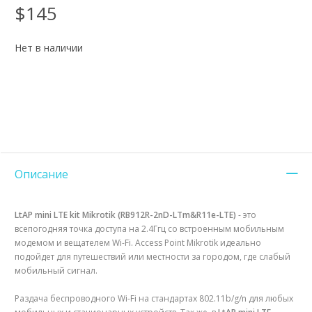
$145
Нет в наличии
Описание
LtAP mini LTE kit Mikrotik (RB912R-2nD-LTm&R11e-LTE)
- это
всепогодняя точка доступа на 2.4Ггц со встроенным мобильным
модемом и вещателем Wi-Fi. Access Point Mikrotik идеально
подойдет для путешествий или местности за городом, где слабый
мобильный сигнал.
Раздача беспроводного Wi-Fi на стандартах 802.11b/g/n для любых