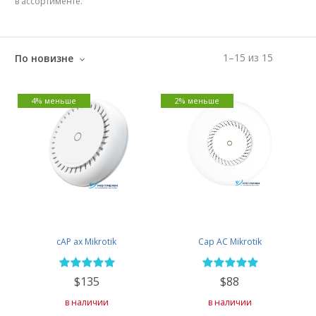
в ассортименте.
1
–
15
из
15
По новизне
4% меньше
2% меньше
cAP ax Mikrotik
Cap AC Mikrotik
$135
$88
в наличии
в наличии