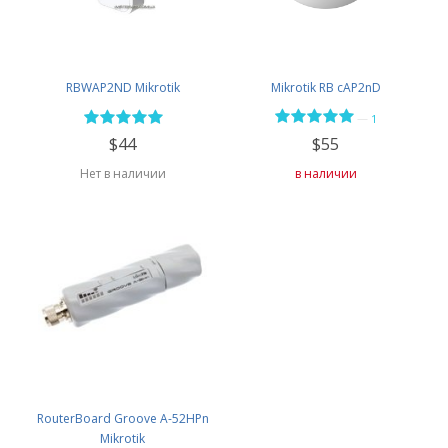
RBWAP2ND Mikrotik
Mikrotik RB cAP2nD
—
1
$44
$55
Нет в наличии
в наличии
RouterBoard Groove A-52HPn
Mikrotik